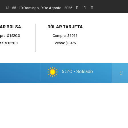
San Cayetano, el trabajo y una nueva etapa para la comunidad
13
:
55
:
11
Domingo, 9 De Agosto - 2026
AR BOLSA
DÓLAR TARJETA
ra: $1520.3
Compra: $1911
ta: $1528.1
Venta: $1976
5.5°C - Soleado