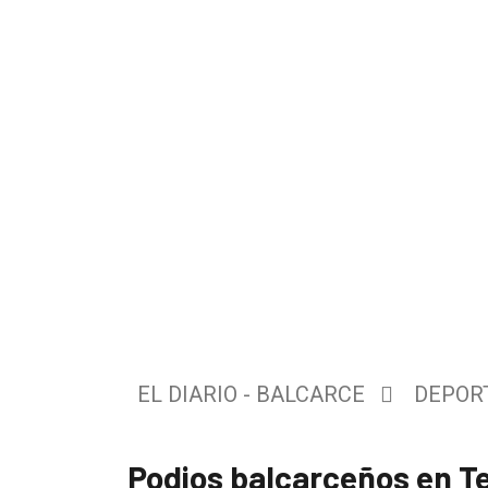
El
único
DIARIO
de
EL DIARIO - BALCARCE
DEPOR
Balcarce
Podios balcarceños en T
Inicio