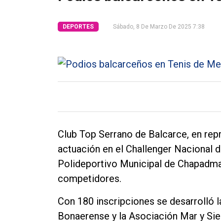
Tendencia
DEPORTES
Sábado, 8 De Marzo De 2025 7:38
Int.
General
Política
Cultura
Entrevistas
Rural
Club Top Serrano de Balcarce, en re
Deportes
actuación en el Challenger Nacional 
Fúnebres
Polideportivo Municipal de Chapadmal
competidores.
Edición
Empresa
Con 180 inscripciones se desarrolló l
Nosotros
Bonaerense y la Asociación Mar y Sier