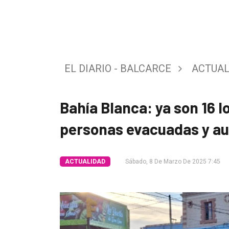
Tendencia
Int.
General
EL DIARIO - BALCARCE
ACTUAL
Política
Cultura
Bahía Blanca: ya son 16 lo
Entrevistas
personas evacuadas y a
Rural
Deportes
ACTUALIDAD
Sábado, 8 De Marzo De 2025 7:45
Fúnebres
Edición
Empresa
Nosotros