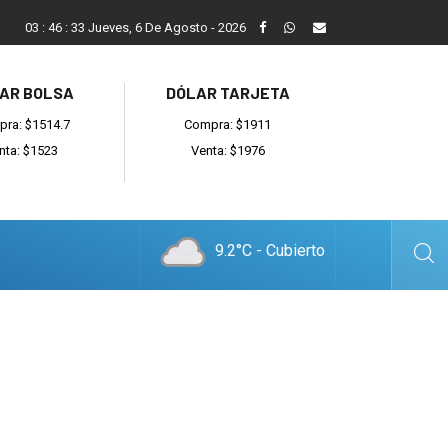
Reino: “Hay bandas muy organizadas y también delincuentes l
03
:
46
:
34
Jueves, 6 De Agosto - 2026
AR BOLSA
DÓLAR TARJETA
ra: $1514.7
Compra: $1911
nta: $1523
Venta: $1976
9.2°C - Cubierto