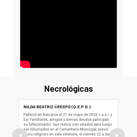
Necrológicas
NILDA BEATRIZ CRESPO (Q.E.P.D.).
ALBER
(Q.E.P.
Falleció en Balcarce el 21 de mayo de 2026 c.a.s.r. y
b.p. Familiares, amigos y demas deudos participan
Falleció
su fallecimiento. Sus restos son velados para luego
b.p. Fa
ser inhumados en el Cementerio Municipal, previo
su fall
oficio religioso en sala velatoria, el viernes 22 a las
ser inh
◀
▶