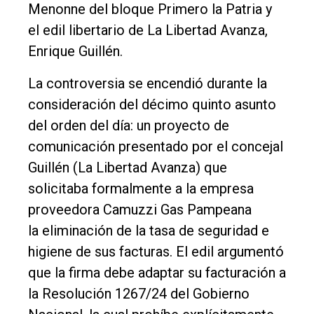
único
Menonne del bloque Primero la Patria y
DIARIO
el edil libertario de La Libertad Avanza,
de
Enrique Guillén.
Balcarce
La controversia se encendió durante la
consideración del décimo quinto asunto
Inicio
del orden del día: un proyecto de
Tendencia
comunicación presentado por el concejal
Int.
Guillén (La Libertad Avanza) que
General
solicitaba formalmente a la empresa
proveedora Camuzzi Gas Pampeana
Política
la eliminación de la tasa de seguridad e
Cultura
higiene de sus facturas. El edil argumentó
Entrevistas
que la firma debe adaptar su facturación a
Rural
la Resolución 1267/24 del Gobierno