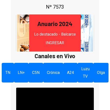
Nº 7573
Anuario 2024
Lo destacado - Balcarce
INGRESAR
Canales en Vivo
Luzu
TN
LN+
C5N
Crónica
A24
Olga
TV