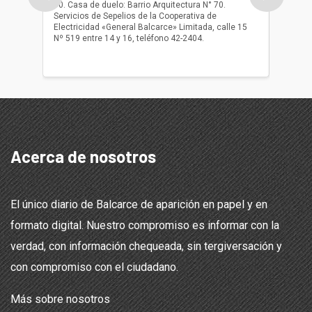
10. Casa de duelo: Barrio Arquitectura N° 70.
oficio r
Servicios de Sepelios de la Cooperativa de
las 17.
Electricidad «General Balcarce» Limitada, calle 15
Sepelios
Nº 519 entre 14 y 16, teléfono 42-2404.
Balcarce
teléfon
Acerca de nosotros
El único diario de Balcarce de aparición en papel y en
formato digital. Nuestro compromiso es informar con la
verdad, con información chequeada, sin tergiversación y
con compromiso con el ciudadano.
Más sobre nosotros