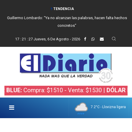
TENDENCIA
Guillermo Lombardo: "Ya no alcanzan las palabras, hacen falta hechos
concretos"
17
:
21
:
28
Jueves, 6 De Agosto - 2026
Compra: $1510 - Venta: $1530 |
DÓLAR BOLSA:
Co
7.2°C - Llovizna ligera