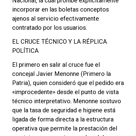
Nacional, la cual prohíbe explícitamente
Deportes
incorporar en las boletas conceptos
Fúnebres
ajenos al servicio efectivamente
Edición
contratado por los usuarios.
Empresa
EL CRUCE TÉCNICO Y LA RÉPLICA
Nosotros
POLÍTICA
Contacto
El primero en salir al cruce fue el
concejal Javier Menonne (Primero la
Patria), quien consideró que el pedido era
«improcedente» desde el punto de vista
técnico interpretativo. Menonne sostuvo
que la tasa de seguridad e higiene está
ligada de forma directa a la estructura
operativa que permite la prestación del