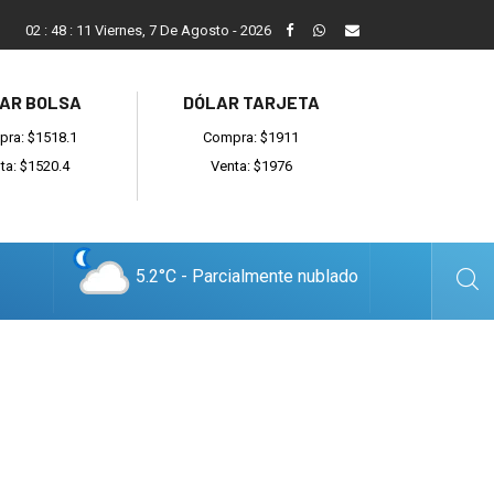
ada
Reino recibió a instituciones y confirmó gestiones para sumar
02
:
48
:
11
Viernes, 7 De Agosto - 2026
AR BOLSA
DÓLAR TARJETA
ra: $1518.1
Compra: $1911
ta: $1520.4
Venta: $1976
5.2°C - Parcialmente nublado