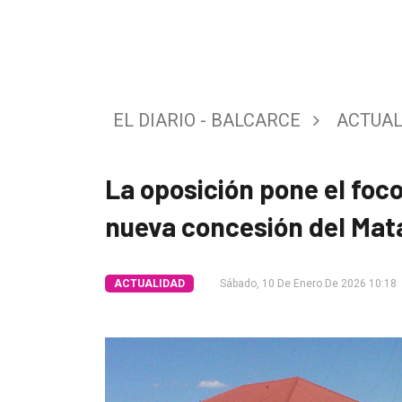
Tendencia
Int.
General
EL DIARIO - BALCARCE
ACTUAL
Política
Cultura
La oposición pone el foc
Entrevistas
nueva concesión del Mat
Rural
Deportes
ACTUALIDAD
Sábado, 10 De Enero De 2026 10:18
Fúnebres
Edición
Empresa
Nosotros