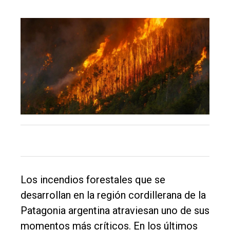
El
único
DIARIO
de
Balcarce
Inicio
Tendencia
Int.
Los incendios forestales que se
General
desarrollan en la región cordillerana de la
Política
Patagonia argentina atraviesan uno de sus
Cultura
momentos más críticos. En los últimos