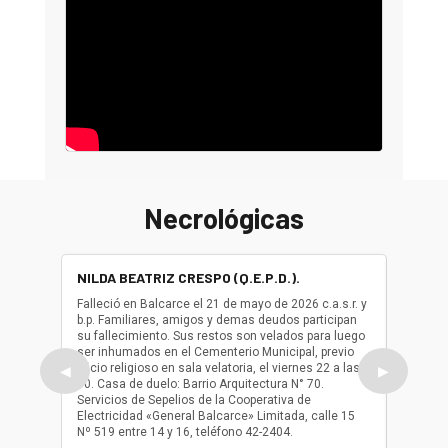
Necrológicas
NILDA BEATRIZ CRESPO (Q.E.P.D.).
ALBER
(Q.E.P.
Falleció en Balcarce el 21 de mayo de 2026 c.a.s.r. y
b.p. Familiares, amigos y demas deudos participan
Falleció
su fallecimiento. Sus restos son velados para luego
b.p. Fa
ser inhumados en el Cementerio Municipal, previo
su fall
oficio religioso en sala velatoria, el viernes 22 a las
ser inh
◀
▶
10. Casa de duelo: Barrio Arquitectura N° 70.
oficio r
Servicios de Sepelios de la Cooperativa de
las 17.
Electricidad «General Balcarce» Limitada, calle 15
Sepelios
Nº 519 entre 14 y 16, teléfono 42-2404.
Balcarce
teléfon