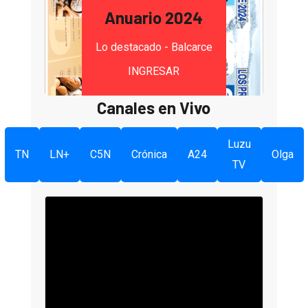
Anuario 2024
Lo destacado - Balcarce
INGRESAR
Canales en Vivo
Luzu
TN
LN+
C5N
Crónica
A24
Olga
TV