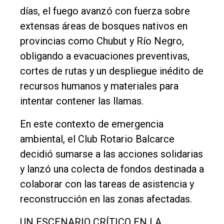
días, el fuego avanzó con fuerza sobre
Entrevistas
extensas áreas de bosques nativos en
Rural
provincias como Chubut y Río Negro,
Deportes
obligando a evacuaciones preventivas,
Fúnebres
cortes de rutas y un despliegue inédito de
recursos humanos y materiales para
Edición
intentar contener las llamas.
Empresa
Nosotros
En este contexto de emergencia
ambiental, el Club Rotario Balcarce
Contacto
decidió sumarse a las acciones solidarias
y lanzó una colecta de fondos destinada a
colaborar con las tareas de asistencia y
reconstrucción en las zonas afectadas.
UN ESCENARIO CRÍTICO EN LA