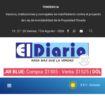
TENDENCIA
Vecinos, instituciones y concejales se manifestaron contra el proyecto
de Ley de Inviolabilidad de la Propiedad Privada
15
:
27
:
21
Viernes, 7 De Agosto - 2026
LUE:
Compra: $1505 - Venta: $1525 |
DÓLAR BOLS
8.8°C - Soleado