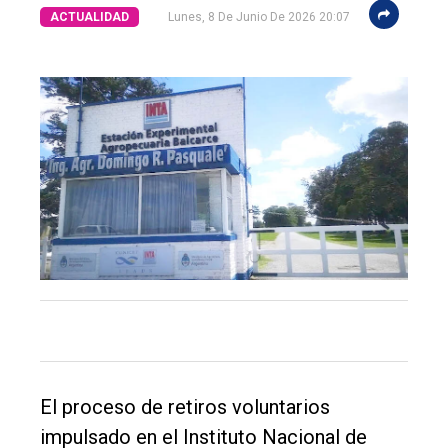
ACTUALIDAD
Lunes, 8 De Junio De 2026 20:07
El
único
DIARIO
de
Balcarce
Inicio
El proceso de retiros voluntarios
Tendencia
impulsado en el Instituto Nacional de