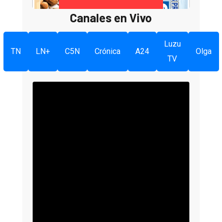
Canales en Vivo
Luzu
TN
LN+
C5N
Crónica
A24
Olga
TV