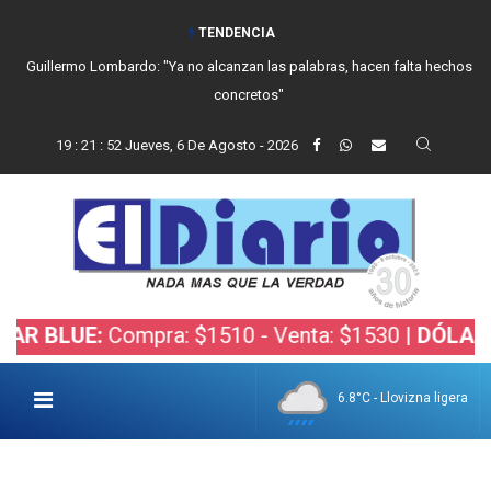
TENDENCIA
Guillermo Lombardo: "Ya no alcanzan las palabras, hacen falta hechos
concretos"
19
:
21
:
53
Jueves, 6 De Agosto - 2026
E:
Compra: $1510 - Venta: $1530 |
DÓLAR BOLSA:
6.8°C - Llovizna ligera