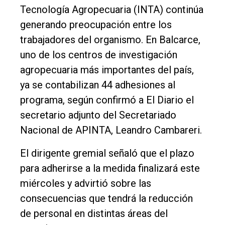
Int.
Tecnología Agropecuaria (INTA) continúa
General
generando preocupación entre los
Política
trabajadores del organismo. En Balcarce,
uno de los centros de investigación
Cultura
agropecuaria más importantes del país,
Entrevistas
ya se contabilizan 44 adhesiones al
Rural
programa, según confirmó a El Diario el
Deportes
secretario adjunto del Secretariado
Nacional de APINTA, Leandro Cambareri.
Fúnebres
Edición
El dirigente gremial señaló que el plazo
Empresa
para adherirse a la medida finalizará este
miércoles y advirtió sobre las
Nosotros
consecuencias que tendrá la reducción
Contacto
de personal en distintas áreas del