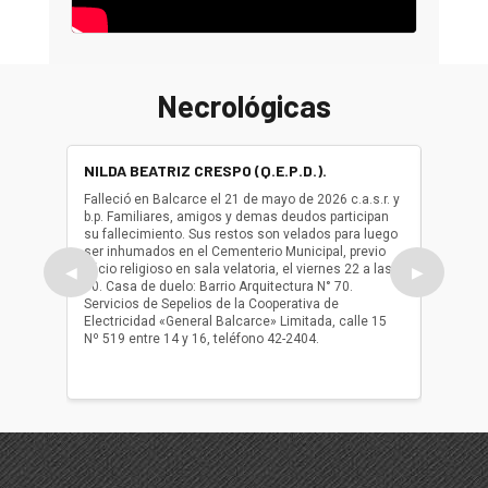
Necrológicas
NILDA BEATRIZ CRESPO (Q.E.P.D.).
ALBER
(Q.E.P.
Falleció en Balcarce el 21 de mayo de 2026 c.a.s.r. y
b.p. Familiares, amigos y demas deudos participan
Falleció
su fallecimiento. Sus restos son velados para luego
b.p. Fa
ser inhumados en el Cementerio Municipal, previo
su fall
oficio religioso en sala velatoria, el viernes 22 a las
ser inh
◀
▶
10. Casa de duelo: Barrio Arquitectura N° 70.
oficio r
Servicios de Sepelios de la Cooperativa de
las 17.
Electricidad «General Balcarce» Limitada, calle 15
Sepelios
Nº 519 entre 14 y 16, teléfono 42-2404.
Balcarce
teléfon