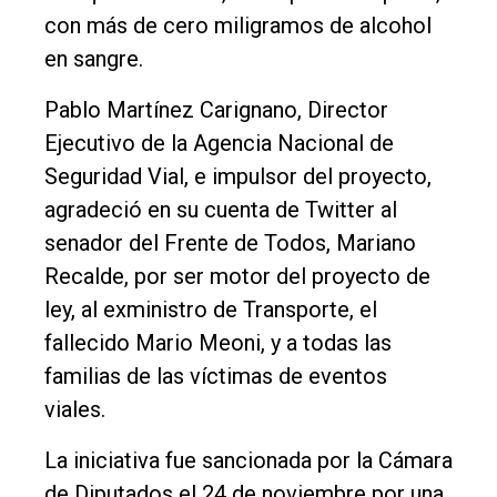
con más de cero miligramos de alcohol
Rural
en sangre.
Deportes
Pablo Martínez Carignano, Director
Fúnebres
Ejecutivo de la Agencia Nacional de
Edición
Seguridad Vial, e impulsor del proyecto,
Empresa
agradeció en su cuenta de Twitter al
Nosotros
senador del Frente de Todos, Mariano
Recalde, por ser motor del proyecto de
Contacto
ley, al exministro de Transporte, el
fallecido Mario Meoni, y a todas las
familias de las víctimas de eventos
viales.
La iniciativa fue sancionada por la Cámara
de Diputados el 24 de noviembre por una