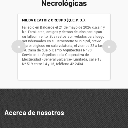
Necrológicas
NILDA BEATRIZ CRESPO (Q.E.P.D.).
ALBER
(Q.E.P.
Falleció en Balcarce el 21 de mayo de 2026 c.a.s.r. y
b.p. Familiares, amigos y demas deudos participan
Falleció
su fallecimiento. Sus restos son velados para luego
b.p. Fa
ser inhumados en el Cementerio Municipal, previo
su fall
oficio religioso en sala velatoria, el viernes 22 a las
ser inh
◀
▶
10. Casa de duelo: Barrio Arquitectura N° 70.
oficio r
Servicios de Sepelios de la Cooperativa de
las 17.
Electricidad «General Balcarce» Limitada, calle 15
Sepelios
Nº 519 entre 14 y 16, teléfono 42-2404.
Balcarce
teléfon
Acerca de nosotros