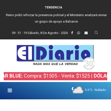
TENDENCIA
Reino pidió reforzar la presencia policial y el Ministerio analizará enviar
un grupo de apoyo a Balcarce
09
:
51
:
20
Sábado, 8 De Agosto - 2026
UE:
Compra: $1505 - Venta: $1525 |
DÓLAR BOLSA
5.6°C - Nublado