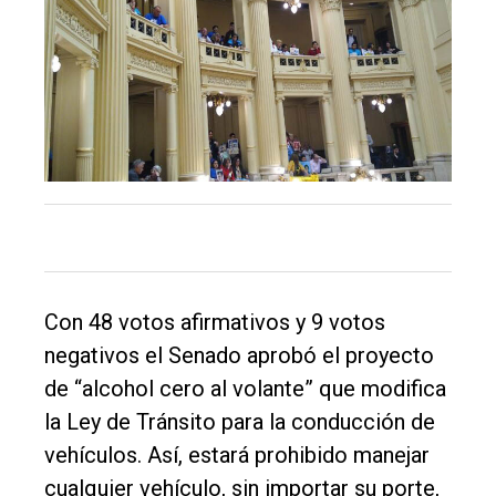
El
único
DIARIO
de
Balcarce
Inicio
Tendencia
Con 48 votos afirmativos y 9 votos
Int.
negativos el Senado aprobó el proyecto
General
de “alcohol cero al volante” que modifica
Política
la Ley de Tránsito para la conducción de
Cultura
vehículos. Así, estará prohibido manejar
Entrevistas
cualquier vehículo, sin importar su porte,