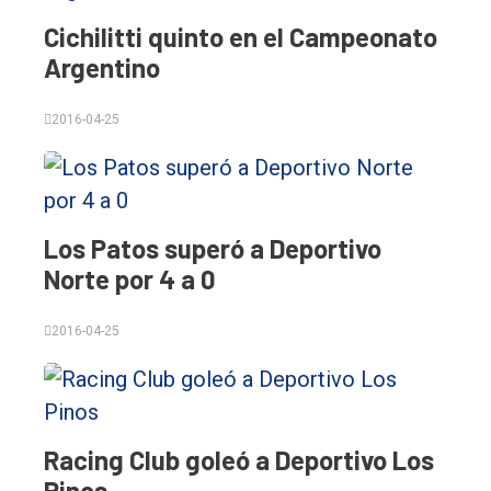
único
Cichilitti quinto en el Campeonato
DIARIO
Argentino
de
Balcarce
2016-04-25
Inicio
Tendencia
Los Patos superó a Deportivo
Int.
Norte por 4 a 0
General
Política
2016-04-25
Cultura
Entrevistas
Rural
Racing Club goleó a Deportivo Los
Pinos