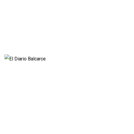
Opinión
Entrevistas
Videos
Fúnebres
Nacionales
Propietario:
Imagen Balcarce SRL
Director:
José Roberto Simonetta