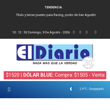
TENDENCIA
Título y tercer puesto para Racing, podio de San Agustín
10
:
12
:
53
Domingo, 9 De Agosto - 2026
 $1520 |
DÓLAR BLUE:
Compra: $1505 - Venta: $15
2.9°C - Despejado