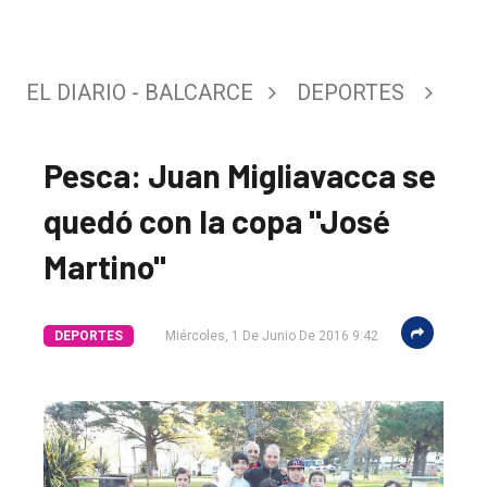
EL DIARIO - BALCARCE
DEPORTES
Pesca: Juan Migliavacca se
quedó con la copa "José
Martino"
DEPORTES
Miércoles, 1 De Junio De 2016 9:42
El
único
DIARIO