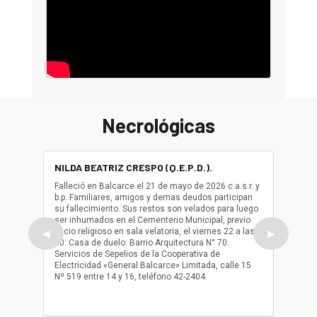
Necrológicas
NILDA BEATRIZ CRESPO (Q.E.P.D.).
ALBER
(Q.E.P.
Falleció en Balcarce el 21 de mayo de 2026 c.a.s.r. y
b.p. Familiares, amigos y demas deudos participan
Falleció
su fallecimiento. Sus restos son velados para luego
b.p. Fa
ser inhumados en el Cementerio Municipal, previo
su fall
oficio religioso en sala velatoria, el viernes 22 a las
ser inh
◀
▶
10. Casa de duelo: Barrio Arquitectura N° 70.
oficio r
Servicios de Sepelios de la Cooperativa de
las 17.
Electricidad «General Balcarce» Limitada, calle 15
Sepelios
Nº 519 entre 14 y 16, teléfono 42-2404.
Balcarce
teléfon