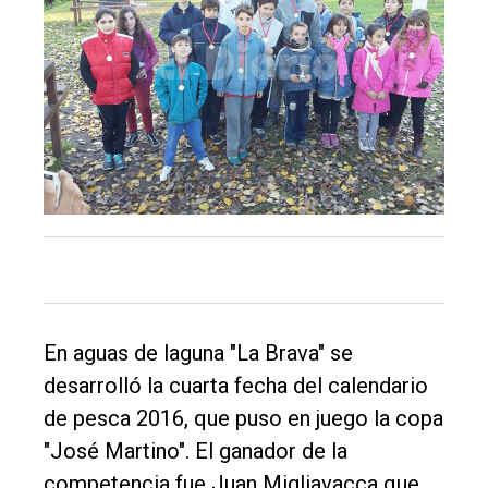
de
Balcarce
Inicio
Tendencia
Int.
General
Política
Cultura
En aguas de laguna "La Brava" se
Entrevistas
desarrolló la cuarta fecha del calendario
Rural
de pesca 2016, que puso en juego la copa
Deportes
"José Martino". El ganador de la
competencia fue Juan Migliavacca que
Fúnebres