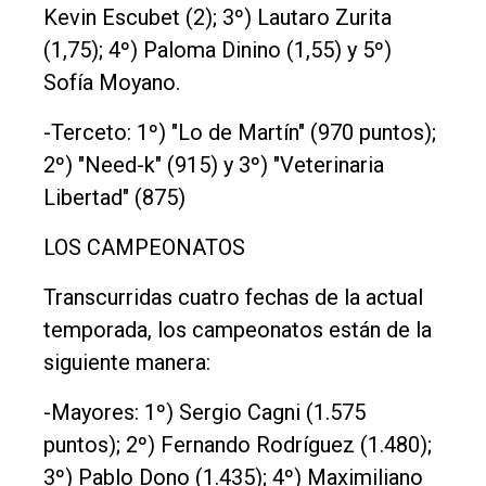
Kevin Escubet (2); 3º) Lautaro Zurita
(1,75); 4º) Paloma Dinino (1,55) y 5º)
Sofía Moyano.
-Terceto: 1º) "Lo de Martín" (970 puntos);
2º) "Need-k" (915) y 3º) "Veterinaria
Libertad" (875)
LOS CAMPEONATOS
Transcurridas cuatro fechas de la actual
temporada, los campeonatos están de la
siguiente manera:
-Mayores: 1º) Sergio Cagni (1.575
puntos); 2º) Fernando Rodríguez (1.480);
3º) Pablo Dono (1.435); 4º) Maximiliano