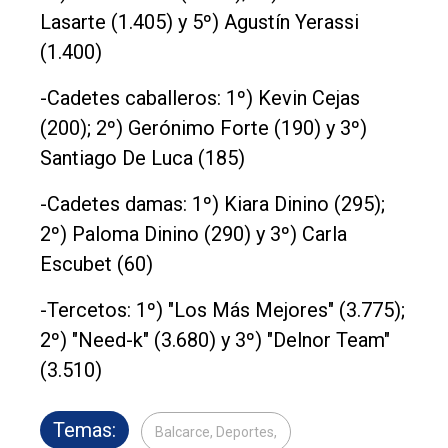
Lasarte (1.405) y 5º) Agustín Yerassi
(1.400)
-Cadetes caballeros: 1º) Kevin Cejas
(200); 2º) Gerónimo Forte (190) y 3º)
Santiago De Luca (185)
-Cadetes damas: 1º) Kiara Dinino (295);
2º) Paloma Dinino (290) y 3º) Carla
Escubet (60)
-Tercetos: 1º) "Los Más Mejores" (3.775);
2º) "Need-k" (3.680) y 3º) "Delnor Team"
(3.510)
Temas:
Balcarce, Deportes,