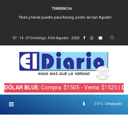
TENDENCIA
Título y tercer puesto para Racing, podio de San Agustín
07
:
14
:
58
Domingo, 9 De Agosto - 2026
R BLUE:
Compra: $1505 - Venta: $1525 |
DÓLAR B
2.6°C - Despejado