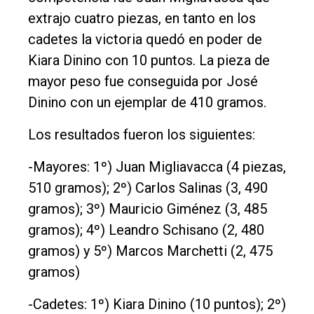
extrajo cuatro piezas, en tanto en los
Edición
cadetes la victoria quedó en poder de
Empresa
Kiara Dinino con 10 puntos. La pieza de
Nosotros
mayor peso fue conseguida por José
Contacto
Dinino con un ejemplar de 410 gramos.
Los resultados fueron los siguientes:
-Mayores: 1º) Juan Migliavacca (4 piezas,
510 gramos); 2º) Carlos Salinas (3, 490
gramos); 3º) Mauricio Giménez (3, 485
gramos); 4º) Leandro Schisano (2, 480
gramos) y 5º) Marcos Marchetti (2, 475
gramos)
-Cadetes: 1º) Kiara Dinino (10 puntos); 2º)