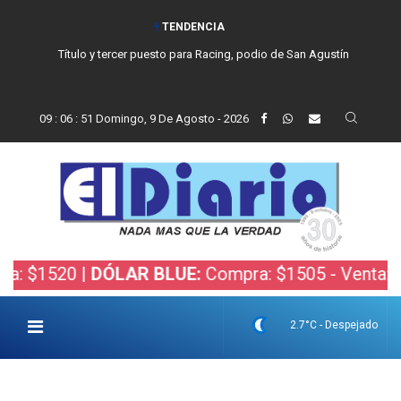
TENDENCIA
San Cayetano, el trabajo y una nueva etapa para la comunidad católica
de Balcarce
09
:
06
:
52
Domingo, 9 De Agosto - 2026
520 |
DÓLAR BLUE:
Compra: $1505 - Venta: $1525 
2.7°C - Despejado