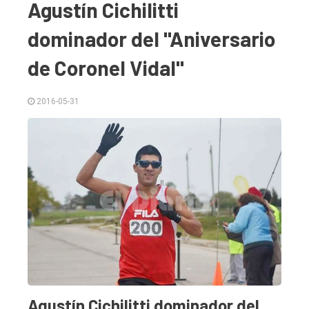
Agustín Cichilitti
dominador del "Aniversario
de Coronel Vidal"
2016-05-31
El
único
DIARIO
de
Balcarce
Inicio
Tendencia
Int.
Agustín Cichilitti dominador del