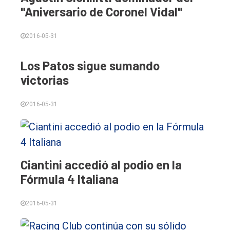
General
"Aniversario de Coronel Vidal"
Política
2016-05-31
Cultura
Los Patos sigue sumando
Entrevistas
victorias
Rural
Deportes
2016-05-31
Fúnebres
Edición
Empresa
Ciantini accedió al podio en la
Fórmula 4 Italiana
Nosotros
Contacto
2016-05-31