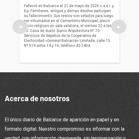
(Q.E.P.
Falleció en Balcarce el 21 de mayo de 2026 c.a.s.r. y
b.p. Familiares, amigos y demas deudos participan
Falleció
su fallecimiento. Sus restos son velados para luego
b.p. Fa
ser inhumados en el Cementerio Municipal, previo
su fall
oficio religioso en sala velatoria, el viernes 22 a las
ser inh
◀
▶
10. Casa de duelo: Barrio Arquitectura N° 70.
oficio r
Servicios de Sepelios de la Cooperativa de
las 17.
Electricidad «General Balcarce» Limitada, calle 15
Sepelios
Nº 519 entre 14 y 16, teléfono 42-2404.
Balcarce
teléfon
Acerca de nosotros
El único diario de Balcarce de aparición en papel y en
formato digital. Nuestro compromiso es informar con la
verdad, con información chequeada, sin tergiversación y