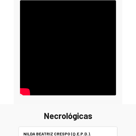
Necrológicas
NILDA BEATRIZ CRESPO (Q.E.P.D.).
ALBER