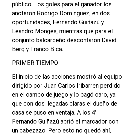
General
público. Los goles para el ganador los
Política
anotaron Rodrigo Domínguez, en dos
oportunidades, Fernando Guiñazú y
Cultura
Leandro Monges, mientras que para el
Entrevistas
conjunto balcarceño descontaron David
Rural
Berg y Franco Bica.
Deportes
PRIMER TIEMPO
Fúnebres
El inicio de las acciones mostró al equipo
Edición
dirigido por Juan Carlos Iribarren perdido
Empresa
en el campo de juego y lo pagó caro, ya
Nosotros
que con dos llegadas claras el dueño de
Contacto
casa se puso en ventaja. A los 4'
Fernando Guiñazú abrió el marcador con
un cabezazo. Pero esto no quedó ahí,