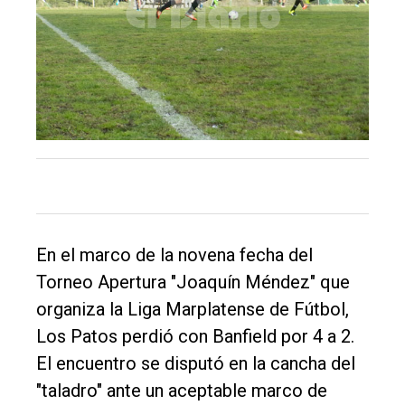
El
único
DIARIO
de
En el marco de la novena fecha del
Balcarce
Torneo Apertura "Joaquín Méndez" que
organiza la Liga Marplatense de Fútbol,
Inicio
Los Patos perdió con Banfield por 4 a 2.
Tendencia
El encuentro se disputó en la cancha del
Int.
"taladro" ante un aceptable marco de