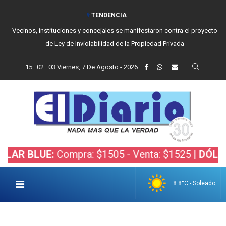
TENDENCIA
Vecinos, instituciones y concejales se manifestaron contra el proyecto
de Ley de Inviolabilidad de la Propiedad Privada
15
:
02
:
04
Viernes, 7 De Agosto - 2026
LUE:
Compra: $1505 - Venta: $1525 |
DÓLAR BOLS
8.8°C - Soleado