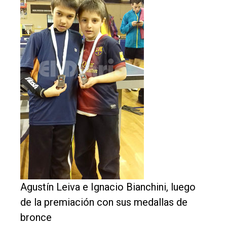
El
único
DIARIO
de
Balcarce
Inicio
Tendencia
Int.
General
Agustín Leiva e Ignacio Bianchini, luego
Política
de la premiación con sus medallas de
Cultura
bronce