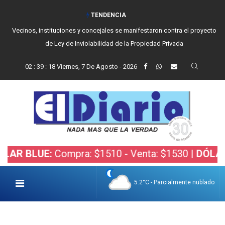
TENDENCIA
Vecinos, instituciones y concejales se manifestaron contra el proyecto
de Ley de Inviolabilidad de la Propiedad Privada
02
:
39
:
19
Viernes, 7 De Agosto - 2026
LUE:
Compra: $1510 - Venta: $1530 |
DÓLAR BOLS
5.2°C - Parcialmente nublado