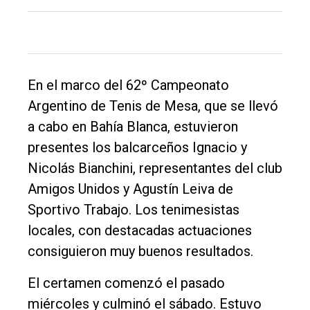
Entrevistas
Rural
Deportes
Fúnebres
En el marco del 62º Campeonato
Argentino de Tenis de Mesa, que se llevó
Edición
a cabo en Bahía Blanca, estuvieron
Empresa
presentes los balcarceños Ignacio y
Nosotros
Nicolás Bianchini, representantes del club
Contacto
Amigos Unidos y Agustín Leiva de
Sportivo Trabajo. Los tenimesistas
locales, con destacadas actuaciones
consiguieron muy buenos resultados.
El certamen comenzó el pasado
miércoles y culminó el sábado. Estuvo