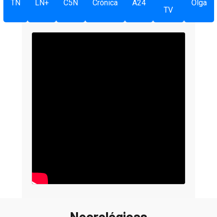
TN
LN+
C5N
Crónica
A24
Olga
TV
Necrológicas