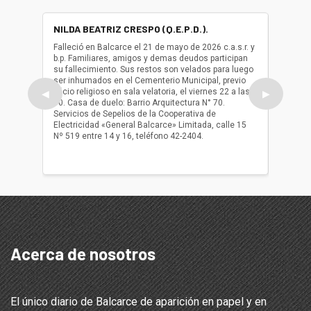
NILDA BEATRIZ CRESPO (Q.E.P.D.).
ALBER
(Q.E.P.
Falleció en Balcarce el 21 de mayo de 2026 c.a.s.r. y
b.p. Familiares, amigos y demas deudos participan
Falleció
su fallecimiento. Sus restos son velados para luego
b.p. Fa
ser inhumados en el Cementerio Municipal, previo
su fall
oficio religioso en sala velatoria, el viernes 22 a las
ser inh
◀
▶
10. Casa de duelo: Barrio Arquitectura N° 70.
oficio r
Servicios de Sepelios de la Cooperativa de
las 17.
Electricidad «General Balcarce» Limitada, calle 15
Sepelios
Nº 519 entre 14 y 16, teléfono 42-2404.
Balcarce
teléfon
Acerca de nosotros
El único diario de Balcarce de aparición en papel y en