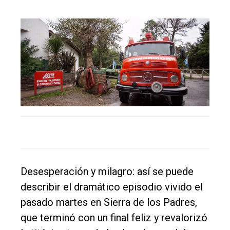
único
DIARIO
de
Balcarce
Inicio
Tendencia
Int.
General
Política
Desesperación y milagro: así se puede
Cultura
describir el dramático episodio vivido el
Entrevistas
pasado martes en Sierra de los Padres,
Rural
que terminó con un final feliz y revalorizó