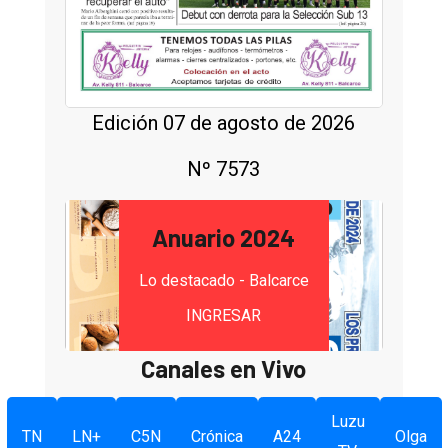
Edición 07 de agosto de 2026
Nº 7573
Anuario 2024
Lo destacado - Balcarce
INGRESAR
Canales en Vivo
Luzu
TN
LN+
C5N
Crónica
A24
Olga