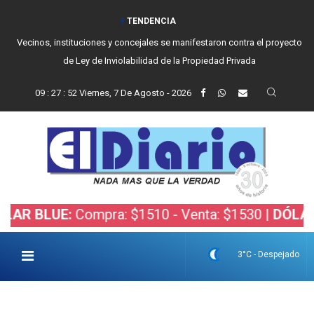
TENDENCIA
Vecinos, instituciones y concejales se manifestaron contra el proyecto
de Ley de Inviolabilidad de la Propiedad Privada
09
:
27
:
53
Viernes, 7 De Agosto - 2026
LUE:
Compra: $1510 - Venta: $1530 |
DÓLAR BOLS
3°C - Despejado