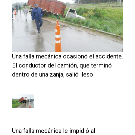
de
Balcarce
Inicio
Tendencia
Int.
Una falla mecánica ocasionó el accidente.
General
El conductor del camión, que terminó
Política
dentro de una zanja, salió ileso
Cultura
Entrevistas
Rural
Deportes
Fúnebres
Una falla mecánica le impidió al