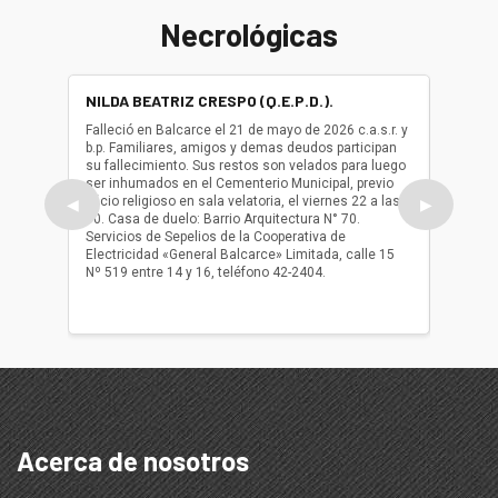
Necrológicas
NILDA BEATRIZ CRESPO (Q.E.P.D.).
ALBER
(Q.E.P.
Falleció en Balcarce el 21 de mayo de 2026 c.a.s.r. y
b.p. Familiares, amigos y demas deudos participan
Falleció
su fallecimiento. Sus restos son velados para luego
b.p. Fa
ser inhumados en el Cementerio Municipal, previo
su fall
oficio religioso en sala velatoria, el viernes 22 a las
ser inh
◀
▶
10. Casa de duelo: Barrio Arquitectura N° 70.
oficio r
Servicios de Sepelios de la Cooperativa de
las 17.
Electricidad «General Balcarce» Limitada, calle 15
Sepelios
Nº 519 entre 14 y 16, teléfono 42-2404.
Balcarce
teléfon
Acerca de nosotros