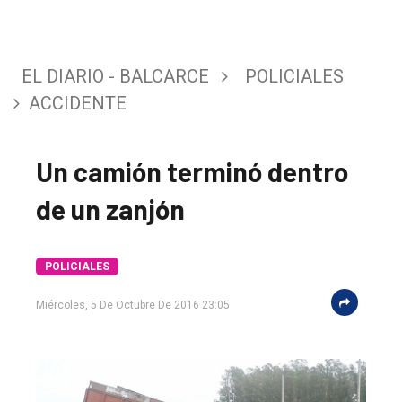
EL DIARIO - BALCARCE
POLICIALES
ACCIDENTE
Un camión terminó dentro
de un zanjón
POLICIALES
Miércoles, 5 De Octubre De 2016 23:05
El
único
DIARIO