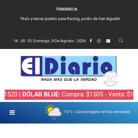
TENDENCIA
San Cayetano, el trabajo y una nueva etapa para la comunidad católica
de Balcarce
16
:
05
:
03
Domingo, 9 De Agosto - 2026
ÓLAR BLUE:
Compra: $1505 - Venta: $1525 |
DÓLA
7.6°C - Lluvia irregular en las cercanías