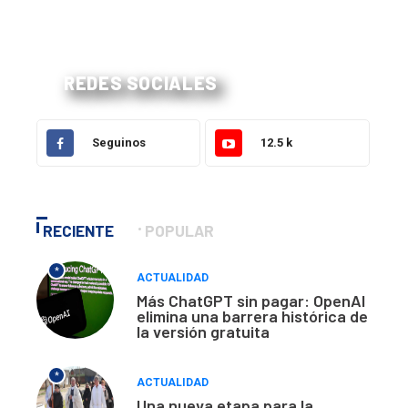
REDES SOCIALES
Seguinos
12.5 k
RECIENTE
POPULAR
*
ACTUALIDAD
Más ChatGPT sin pagar: OpenAI
elimina una barrera histórica de
la versión gratuita
*
ACTUALIDAD
Una nueva etapa para la