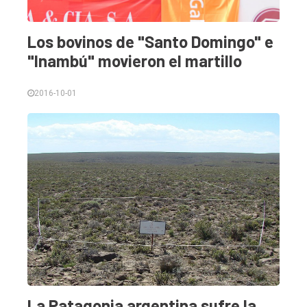
de
Balcarce
Los bovinos de "Santo Domingo" e
"Inambú" movieron el martillo
Inicio
Tendencia
2016-10-01
Int.
General
Política
Cultura
Entrevistas
Rural
Deportes
Fúnebres
La Patagonia argentina sufre la