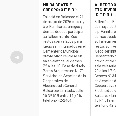
NILDA BEATRIZ
ALBERTO 
CRESPO (Q.E.P.D.).
ETCHEVERR
(Q.E.P.D.).
Falleció en Balcarce el 21
de mayo de 2026 c.a.s.r. y
Falleció en B
b.p. Familiares, amigos y
de mayo de 20
demas deudos participan
b.p. Familiar
su fallecimiento. Sus
demas deudo
restos son velados para
su fallecimie
luego ser inhumados en el
restos son v
Cementerio Municipal,
luego ser in
previo oficio religioso en
Cementerio M
◀
sala velatoria, el viernes
previo oficio 
22 a las 10. Casa de duelo:
sala velatoria
Barrio Arquitectura N° 70.
20 a las 17. 
Servicios de Sepelios de la
Génova N° 34
Cooperativa de
de Sepelios d
Electricidad «General
Cooperativa 
Balcarce» Limitada, calle
Electricidad 
15 Nº 519 entre 14 y 16,
Balcarce» Lim
teléfono 42-2404.
15 Nº 519 ent
teléfono 42-