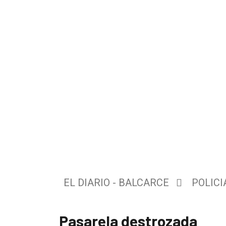
El
único
DIARIO
de
Balcarce
EL DIARIO - BALCARCE
POLICI
Inicio
Tendencia
Pasarela destrozada
Int.