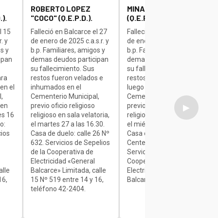
ROBERTO LOPEZ
MINAUDO JOSE "BETA"
).
"COCO" (Q.E.P.D.).
(Q.E.P.D.).
l 15
Falleció en Balcarce el 27
Falleció en Balcarce el 27
. y
de enero de 2025 c.a.s.r. y
de enero de 2025 c.a.s.r. y
s y
b.p. Familiares, amigos y
b.p. Familiares, amigos y
ipan
demas deudos participan
demas deudos participan
su fallecimiento. Sus
su fallecimiento. Sus
ara
restos fueron velados e
restos son velados para
en el
inhumados en el
luego ser inhumados en el
,
Cementerio Municipal,
Cementerio Municipal,
 en
previo oficio religioso
previo oficio religioso
▶
es 16
religioso en sala velatoria,
religioso en sala velatoria,
o:
el martes 27 a las 16.30.
el miércoles de 7 a 9.30.
cios
Casa de duelo: calle 26 Nº
Casa de duelo: Av.
632. Servicios de Sepelios
Centenario Nº 1840.
de la Cooperativa de
Servicios de Sepelios de la
Electricidad «General
Cooperativa de
alle
Balcarce» Limitada, calle
Electricidad «General
16,
15 Nº 519 entre 14 y 16,
Balcarce» Limitada.
teléfono 42-2404.