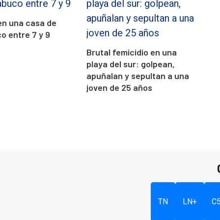
en una casa de
 entre 7 y 9
Brutal femicidio en una
playa del sur: golpean,
apuñalan y sepultan a una
joven de 25 años
TN
LN+
C