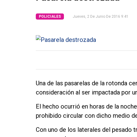
General
POLICIALES
Jueves, 2 De Junio De 2016 9:41
Política
Cultura
Entrevistas
Rural
Deportes
Fúnebres
Una de las pasarelas de la rotonda cen
Edición
consideración al ser impactada por u
Empresa
El hecho ocurrió en horas de la noch
Nosotros
prohibido circular con dicho medio de
Contacto
Con uno de los laterales del pesado t