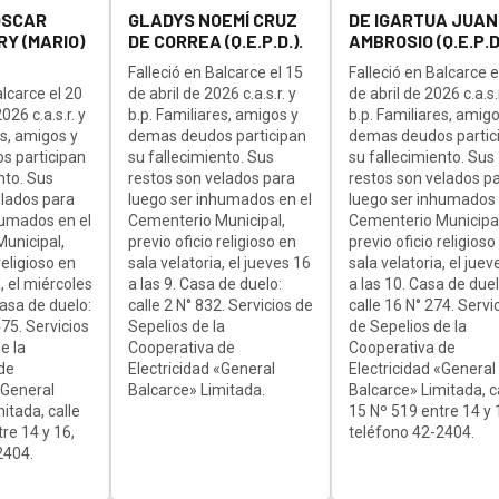
OSCAR
GLADYS NOEMÍ CRUZ
DE IGARTUA JUAN
Y (MARIO)
DE CORREA (Q.E.P.D.).
AMBROSIO (Q.E.P.D.
Falleció en Balcarce el 15
Falleció en Balcarce e
alcarce el 20
de abril de 2026 c.a.s.r. y
de abril de 2026 c.a.s.r
26 c.a.s.r. y
b.p. Familiares, amigos y
b.p. Familiares, amigo
es, amigos y
demas deudos participan
demas deudos partic
s participan
su fallecimiento. Sus
su fallecimiento. Sus
nto. Sus
restos son velados para
restos son velados p
elados para
luego ser inhumados en el
luego ser inhumados 
humados en el
Cementerio Municipal,
Cementerio Municipal
unicipal,
previo oficio religioso en
previo oficio religioso
religioso en
sala velatoria, el jueves 16
sala velatoria, el juev
, el miércoles
a las 9. Casa de duelo:
a las 10. Casa de duel
Casa de duelo:
calle 2 N° 832. Servicios de
calle 16 N° 274. Servi
75. Servicios
Sepelios de la
de Sepelios de la
e la
Cooperativa de
Cooperativa de
de
Electricidad «General
Electricidad «General
«General
Balcarce» Limitada.
Balcarce» Limitada, c
itada, calle
15 Nº 519 entre 14 y 
re 14 y 16,
teléfono 42-2404.
2404.