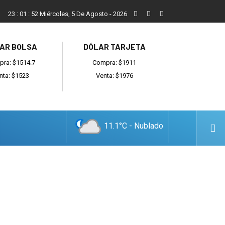
Reino: “Hay bandas muy organizadas y también delincuentes l
23
:
01
:
53
Miércoles, 5 De Agosto - 2026
AR BOLSA
DÓLAR TARJETA
ra: $1514.7
Compra: $1911
nta: $1523
Venta: $1976
11.1°C - Nublado