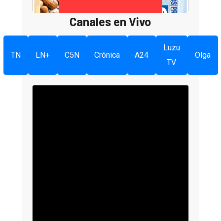
Canales en Vivo
Luzu
TN
LN+
C5N
Crónica
A24
Olga
TV