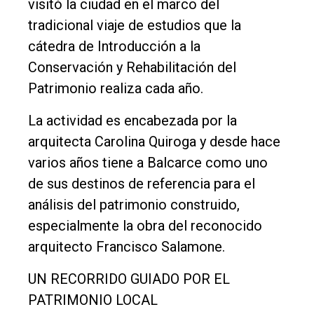
visitó la ciudad en el marco del
tradicional viaje de estudios que la
Inicio
cátedra de Introducción a la
Tendencia
Conservación y Rehabilitación del
Patrimonio realiza cada año.
Int.
General
La actividad es encabezada por la
Política
arquitecta Carolina Quiroga y desde hace
varios años tiene a Balcarce como uno
Cultura
de sus destinos de referencia para el
Entrevistas
análisis del patrimonio construido,
Rural
especialmente la obra del reconocido
Deportes
arquitecto Francisco Salamone.
Fúnebres
UN RECORRIDO GUIADO POR EL
Edición
PATRIMONIO LOCAL