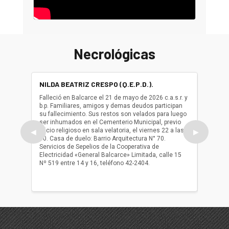
Necrológicas
NILDA BEATRIZ CRESPO (Q.E.P.D.).
ALBER
(Q.E.P.
Falleció en Balcarce el 21 de mayo de 2026 c.a.s.r. y
b.p. Familiares, amigos y demas deudos participan
Falleció
su fallecimiento. Sus restos son velados para luego
b.p. Fa
ser inhumados en el Cementerio Municipal, previo
su fall
oficio religioso en sala velatoria, el viernes 22 a las
ser inh
◀
▶
10. Casa de duelo: Barrio Arquitectura N° 70.
oficio r
Servicios de Sepelios de la Cooperativa de
las 17.
Electricidad «General Balcarce» Limitada, calle 15
Sepelios
Nº 519 entre 14 y 16, teléfono 42-2404.
Balcarce
teléfon