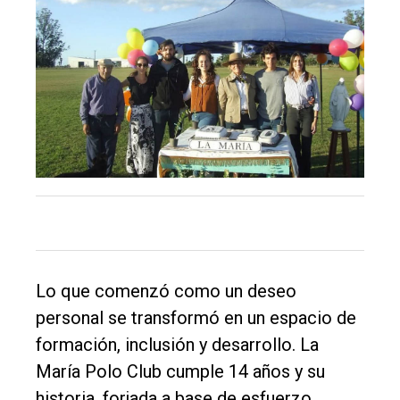
El
único
DIARIO
de
Balcarce
Inicio
Lo que comenzó como un deseo
Tendencia
personal se transformó en un espacio de
formación, inclusión y desarrollo. La
Int.
María Polo Club cumple 14 años y su
General
historia, forjada a base de esfuerzo,