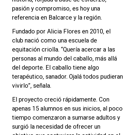
Política
pasión y compromiso, es hoy una
Cultura
referencia en Balcarce y la región.
Entrevistas
Fundado por Alicia Flores en 2010, el
Rural
club nació como una escuela de
Deportes
equitación criolla. “Quería acercar a las
personas al mundo del caballo, más allá
Fúnebres
del deporte. El caballo tiene algo
Edición
terapéutico, sanador. Ojalá todos pudieran
Empresa
vivirlo”, señala.
Nosotros
El proyecto creció rápidamente. Con
Contacto
apenas 15 alumnos en sus inicios, al poco
tiempo comenzaron a sumarse adultos y
surgió la necesidad de ofrecer un