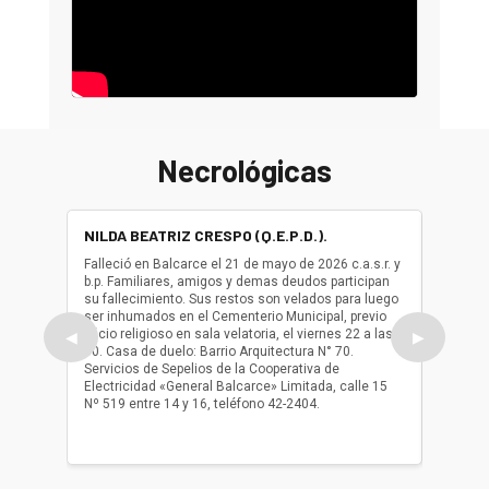
Necrológicas
NILDA BEATRIZ CRESPO (Q.E.P.D.).
ALBER
(Q.E.P.
Falleció en Balcarce el 21 de mayo de 2026 c.a.s.r. y
b.p. Familiares, amigos y demas deudos participan
Falleció
su fallecimiento. Sus restos son velados para luego
b.p. Fa
ser inhumados en el Cementerio Municipal, previo
su fall
oficio religioso en sala velatoria, el viernes 22 a las
ser inh
◀
▶
10. Casa de duelo: Barrio Arquitectura N° 70.
oficio r
Servicios de Sepelios de la Cooperativa de
las 17.
Electricidad «General Balcarce» Limitada, calle 15
Sepelios
Nº 519 entre 14 y 16, teléfono 42-2404.
Balcarce
teléfon