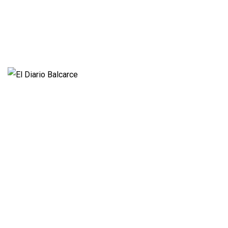
Entrevistas
Videos
Fúnebres
Nacionales
Propietario:
Imagen Balcarce SRL
Director:
José Roberto Simonetta
Número: