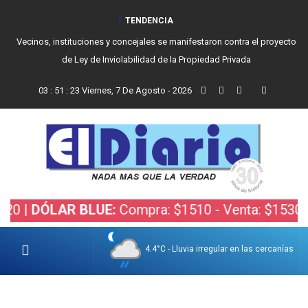
TENDENCIA
Vecinos, instituciones y concejales se manifestaron contra el proyecto
de Ley de Inviolabilidad de la Propiedad Privada
03
:
51
:
24
Viernes, 7 De Agosto - 2026
DÓLAR BLUE:
Compra: $1510 - Venta: $1530 |
DÓL
4.4°C - Lluvia irregular en las cercanías