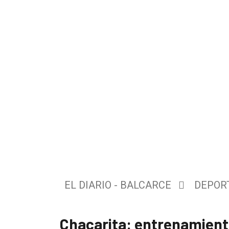
El
único
DIARIO
de
EL DIARIO - BALCARCE
DEPOR
Balcarce
Chacarita: entrenamiento
Inicio