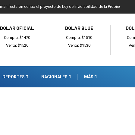
 manifestaron contra el proyecto de Ley de Inviolabilidad de la Propiedad Priv
DÓLAR OFICIAL
DÓLAR BLUE
DÓL
Compra: $1470
Compra: $1510
Comp
Venta: $1520
Venta: $1530
Ven
DEPORTES
NACIONALES
MÁS