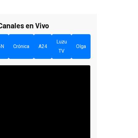
Canales en Vivo
Luzu
5N
Crónica
A24
Olga
TV