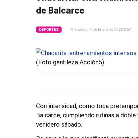
de Balcarce
Tendencia
Int.
DEPORTES
Miércoles, 7 De Enero De 2026 8:54
General
Política
Cultura
(Foto gentileza Acción5)
Entrevistas
Rural
Deportes
Fúnebres
Con intensidad, como toda pretempor
Edición
Balcarce, cumpliendo rutinas a doble t
Empresa
venidero sábado.
Nosotros