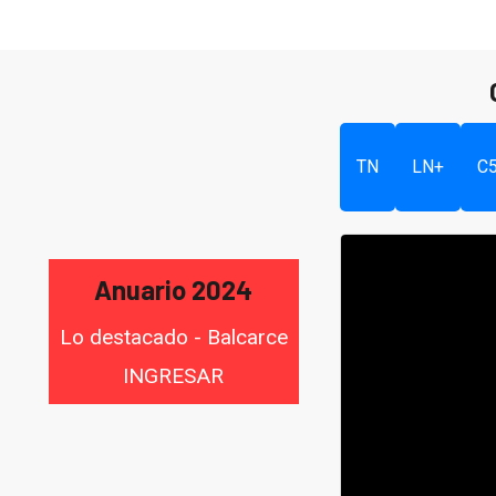
TN
LN+
C
Anuario 2024
Lo destacado - Balcarce
INGRESAR