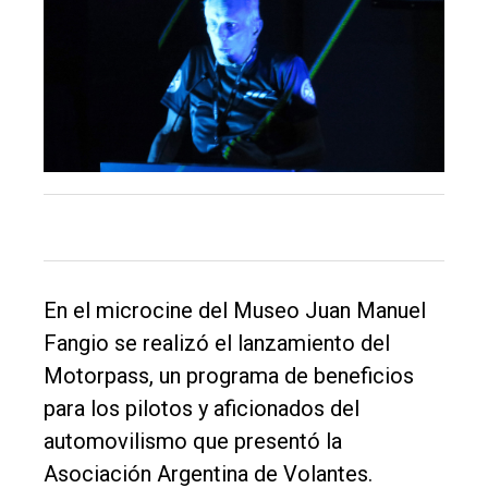
El
único
DIARIO
de
Balcarce
Inicio
Tendencia
Int.
En el microcine del Museo Juan Manuel
General
Fangio se realizó el lanzamiento del
Política
Motorpass, un programa de beneficios
para los pilotos y aficionados del
Cultura
automovilismo que presentó la
Entrevistas
Asociación Argentina de Volantes.