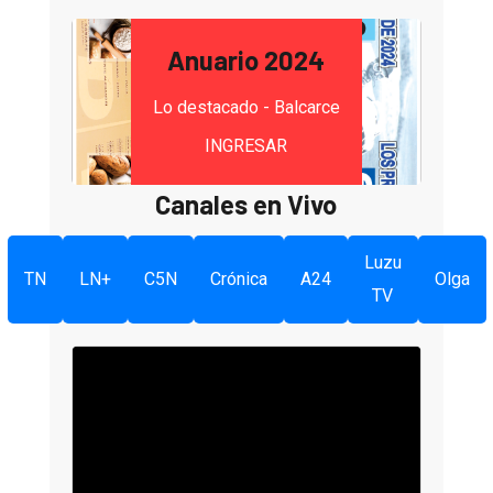
Anuario 2024
Lo destacado - Balcarce
INGRESAR
Canales en Vivo
Luzu
TN
LN+
C5N
Crónica
A24
Olga
TV