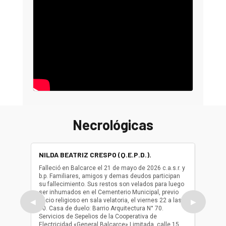
Necrológicas
NILDA BEATRIZ CRESPO (Q.E.P.D.).
ALBER
(Q.E.P.
Falleció en Balcarce el 21 de mayo de 2026 c.a.s.r. y
b.p. Familiares, amigos y demas deudos participan
Falleció
su fallecimiento. Sus restos son velados para luego
b.p. Fa
ser inhumados en el Cementerio Municipal, previo
su fall
oficio religioso en sala velatoria, el viernes 22 a las
ser inh
◀
▶
10. Casa de duelo: Barrio Arquitectura N° 70.
oficio r
Servicios de Sepelios de la Cooperativa de
las 17.
Electricidad «General Balcarce» Limitada, calle 15
Sepelios