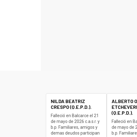
NILDA BEATRIZ
ALBERTO 
CRESPO (Q.E.P.D.).
ETCHEVERR
(Q.E.P.D.).
Falleció en Balcarce el 21
de mayo de 2026 c.a.s.r. y
Falleció en B
b.p. Familiares, amigos y
de mayo de 20
demas deudos participan
b.p. Familiar