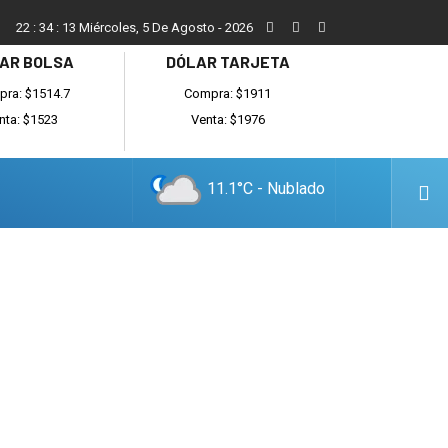
Más de 150 vecinos presentarán una carta abierta al Intenden
22
:
34
:
14
Miércoles, 5 De Agosto - 2026
AR BOLSA
DÓLAR TARJETA
ra: $1514.7
Compra: $1911
nta: $1523
Venta: $1976
11.1°C - Nublado