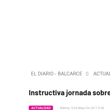
El
único
EL DIARIO - BALCARCE
ACTUA
DIARIO
de
Instructiva jornada sobr
Balcarce
Inicio
ACTUALIDAD
Martes, 9 De Mayo De 2017 8:40