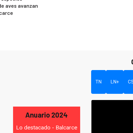
de aves avanzan
lcarce
TN
LN+
C
Anuario 2024
Lo destacado - Balcarce