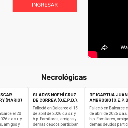
INGRESAR
Necrológicas
OSCAR
GLADYS NOEMÍ CRUZ
DE IGARTUA JUAN
Y (MARIO)
DE CORREA (Q.E.P.D.).
AMBROSIO (Q.E.P.D.
Falleció en Balcarce el 15
Falleció en Balcarce e
alcarce el 20
de abril de 2026 c.a.s.r. y
de abril de 2026 c.a.s.r
26 c.a.s.r. y
b.p. Familiares, amigos y
b.p. Familiares, amigo
es, amigos y
demas deudos participan
demas deudos partic