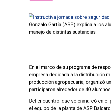
Tendencia
Int.
Gonzalo Gartía (ASP) explica a los a
General
manejo de distintas sustancias.
Política
Cultura
Entrevistas
Rural
En el marco de su programa de respons
Deportes
empresa dedicada a la distribución mi
producción agropecuaria, organizó un
Fúnebres
participaron alrededor de 40 alumnos
Edición
Empresa
Del encuentro, que se enmarcó en el p
el equipo de la planta de ASP Balca
Nosotros