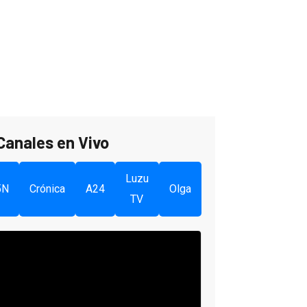
Canales en Vivo
Luzu
5N
Crónica
A24
Olga
TV