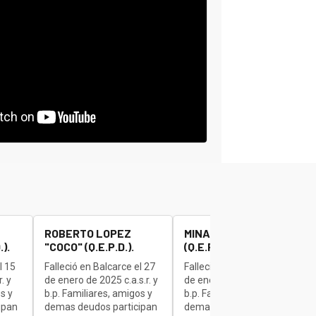
ROBERTO LOPEZ
MINAUDO JOSE "BETA"
).
"COCO" (Q.E.P.D.).
(Q.E.P.D.).
l 15
Falleció en Balcarce el 27
Falleció en Balcarce el 27
. y
de enero de 2025 c.a.s.r. y
de enero de 2025 c.a.s.r. y
s y
b.p. Familiares, amigos y
b.p. Familiares, amigos y
ipan
demas deudos participan
demas deudos participan