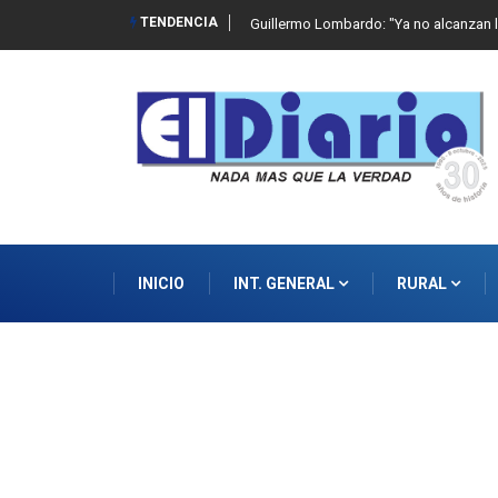
TENDENCIA
 de abuso sexual infantil
Guillermo Lombardo: "Ya no alcanzan l
INICIO
INT. GENERAL
RURAL