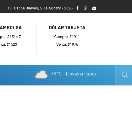
Balcarce cayó en el debut ante General Madariaga
13
:
02
:
00
Jueves, 6 De Agosto - 2026
AR BOLSA
DÓLAR TARJETA
ra: $1514.7
Compra: $1911
nta: $1523
Venta: $1976
7.3°C - Llovizna ligera