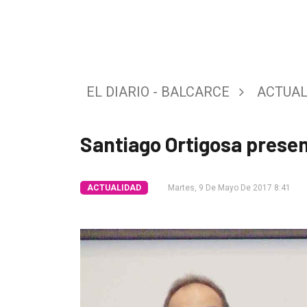
Tendencia
Int.
General
EL DIARIO - BALCARCE
ACTUAL
Política
Cultura
Santiago Ortigosa presen
Entrevistas
Rural
ACTUALIDAD
Martes, 9 De Mayo De 2017 8:41
Deportes
Fúnebres
Edición
Empresa
Nosotros