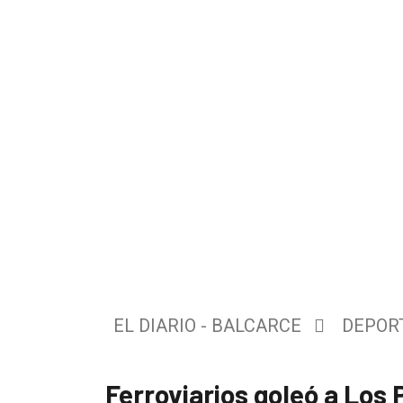
El
único
DIARIO
de
EL DIARIO - BALCARCE
DEPOR
Balcarce
Ferroviarios goleó a Los 
Inicio