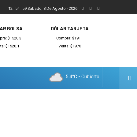
Vecinos, instituciones y concejales se manifestaron contra el 
12
:
55
:
00
Sábado, 8 De Agosto - 2026
AR BOLSA
DÓLAR TARJETA
ra: $1520.3
Compra: $1911
ta: $1528.1
Venta: $1976
5.4°C - Cubierto