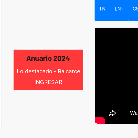
TN
LN+
C
Anuario 2024
Lo destacado - Balcarce
INGRESAR