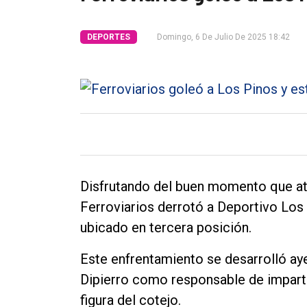
Tendencia
DEPORTES
Domingo, 6 De Julio De 2025 18:42
Int.
General
Política
Cultura
Entrevistas
Rural
Disfrutando del buen momento que at
Deportes
Ferroviarios derrotó a Deportivo Los
Fúnebres
ubicado en tercera posición.
Edición
Este enfrentamiento se desarrolló ay
Empresa
Dipierro como responsable de impartir
Nosotros
figura del cotejo.