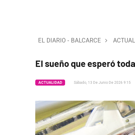
Tendencia
Int.
General
EL DIARIO - BALCARCE
ACTUAL
Política
Cultura
El sueño que esperó toda
Entrevistas
Rural
ACTUALIDAD
Sábado, 13 De Junio De 2026 9:15
Deportes
Fúnebres
Edición
Empresa
Nosotros