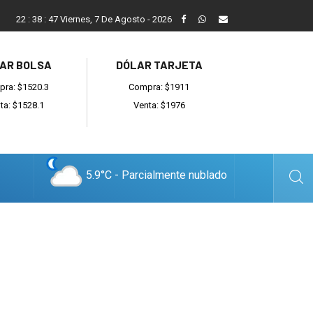
Vecinos, instituciones y concejales se manifestaron contra el 
22
:
38
:
48
Viernes, 7 De Agosto - 2026
AR BOLSA
DÓLAR TARJETA
ra: $1520.3
Compra: $1911
ta: $1528.1
Venta: $1976
5.9°C - Parcialmente nublado