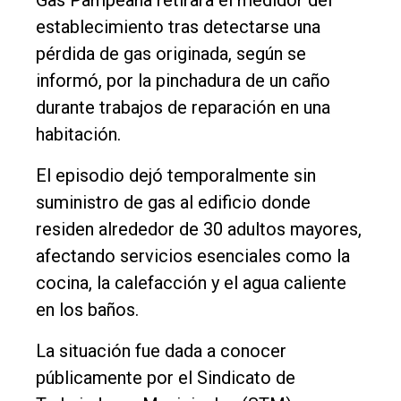
Int.
establecimiento tras detectarse una
General
pérdida de gas originada, según se
informó, por la pinchadura de un caño
Política
durante trabajos de reparación en una
Cultura
habitación.
Entrevistas
El episodio dejó temporalmente sin
Rural
suministro de gas al edificio donde
Deportes
residen alrededor de 30 adultos mayores,
Fúnebres
afectando servicios esenciales como la
cocina, la calefacción y el agua caliente
Edición
en los baños.
Empresa
Nosotros
La situación fue dada a conocer
públicamente por el Sindicato de
Contacto