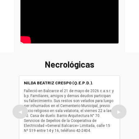
Necrológicas
NILDA BEATRIZ CRESPO (Q.E.P.D.).
ALBER
(Q.E.P.
Falleció en Balcarce el 21 de mayo de 2026 c.a.s.r. y
b.p. Familiares, amigos y demas deudos participan
Falleció
su fallecimiento. Sus restos son velados para luego
b.p. Fa
ser inhumados en el Cementerio Municipal, previo
su fall
oficio religioso en sala velatoria, el viernes 22 a las
ser inh
◀
▶
10. Casa de duelo: Barrio Arquitectura N° 70.
oficio r
Servicios de Sepelios de la Cooperativa de
las 17.
Electricidad «General Balcarce» Limitada, calle 15
Sepelios
Nº 519 entre 14 y 16, teléfono 42-2404.
Balcarce
teléfon