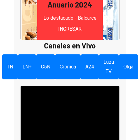
Anuario 2024
Lo destacado - Balcarce
INGRESAR
Canales en Vivo
Luzu
TN
LN+
C5N
Crónica
A24
Olga
TV