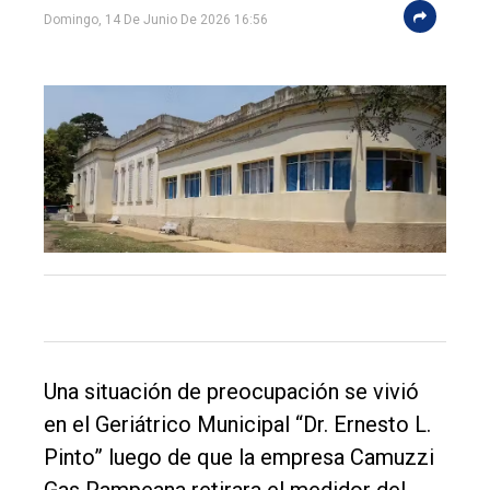
Domingo, 14 De Junio De 2026 16:56
El
único
DIARIO
de
Balcarce
Una situación de preocupación se vivió
en el Geriátrico Municipal “Dr. Ernesto L.
Inicio
Pinto” luego de que la empresa Camuzzi
Tendencia
Gas Pampeana retirara el medidor del