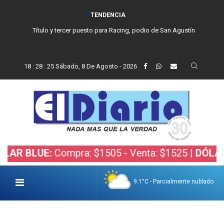
TENDENCIA
Título y tercer puesto para Racing, podio de San Agustín
18
:
28
:
26
Sábado, 8 De Agosto - 2026
LUE:
Compra: $1505 - Venta: $1525 |
DÓLAR BOLS
9.1°C - Parcialmente nublado