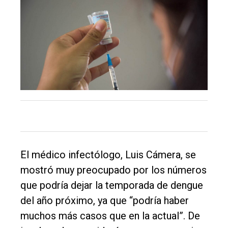
El
único
DIARIO
de
Balcarce
Inicio
Tendencia
Int.
El médico infectólogo, Luis Cámera, se
General
mostró muy preocupado por los números
Política
que podría dejar la temporada de dengue
Cultura
del año próximo, ya que “podría haber
Entrevistas
muchos más casos que en la actual”. De