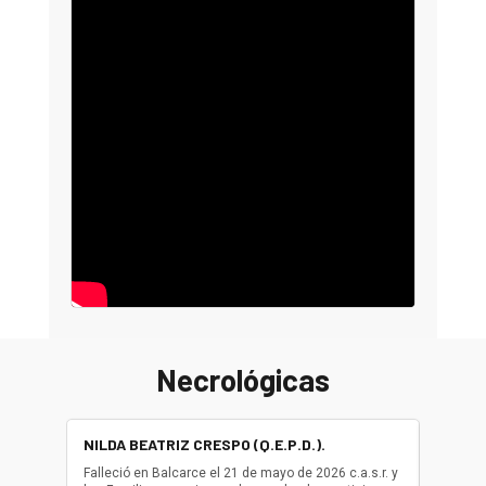
Necrológicas
NILDA BEATRIZ CRESPO (Q.E.P.D.).
ALBER
(Q.E.P.
Falleció en Balcarce el 21 de mayo de 2026 c.a.s.r. y