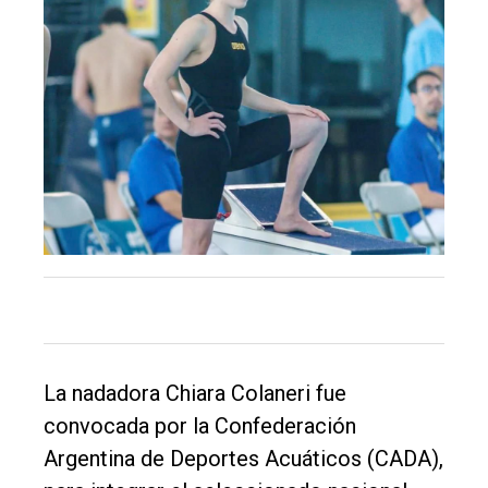
El
único
DIARIO
de
Balcarce
Inicio
Tendencia
Int.
General
Política
La nadadora Chiara Colaneri fue
Cultura
convocada por la Confederación
Entrevistas
Argentina de Deportes Acuáticos (CADA),
Rural