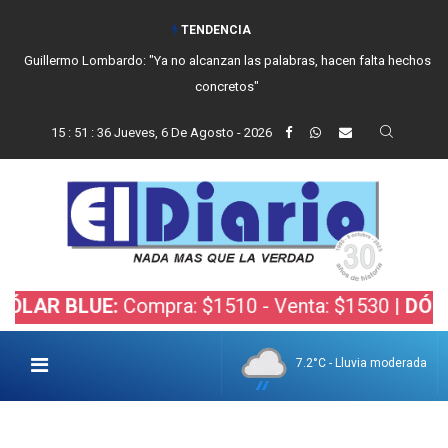
TENDENCIA
Guillermo Lombardo: "Ya no alcanzan las palabras, hacen falta hechos
concretos"
15
:
51
:
37
Jueves, 6 De Agosto - 2026
BLUE:
Compra: $1510 - Venta: $1530 |
DÓLAR BOL
7.2°C - Lluvia moderada