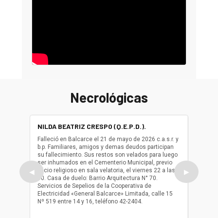
Necrológicas
NILDA BEATRIZ CRESPO (Q.E.P.D.).
ALBER
(Q.E.P.
Falleció en Balcarce el 21 de mayo de 2026 c.a.s.r. y
b.p. Familiares, amigos y demas deudos participan
Falleció
su fallecimiento. Sus restos son velados para luego
b.p. Fa
ser inhumados en el Cementerio Municipal, previo
su fall
oficio religioso en sala velatoria, el viernes 22 a las
ser inh
◀
▶
10. Casa de duelo: Barrio Arquitectura N° 70.
oficio r
Servicios de Sepelios de la Cooperativa de
las 17.
Electricidad «General Balcarce» Limitada, calle 15
Sepelios
Nº 519 entre 14 y 16, teléfono 42-2404.
Balcarce
teléfon