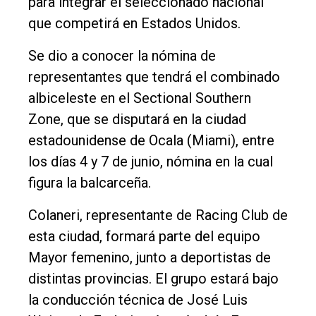
para integrar el seleccionado nacional
Deportes
que competirá en Estados Unidos.
Fúnebres
Se dio a conocer la nómina de
Edición
representantes que tendrá el combinado
Empresa
albiceleste en el Sectional Southern
Zone, que se disputará en la ciudad
Nosotros
estadounidense de Ocala (Miami), entre
Contacto
los días 4 y 7 de junio, nómina en la cual
figura la balcarceña.
Colaneri, representante de Racing Club de
esta ciudad, formará parte del equipo
Mayor femenino, junto a deportistas de
distintas provincias. El grupo estará bajo
la conducción técnica de José Luis