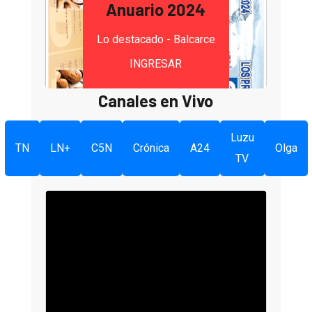
Anuario 2024
Lo destacado - Balcarce
INGRESAR
Canales en Vivo
Luzu
TN
LN+
C5N
Crónica
A24
Olga
TV