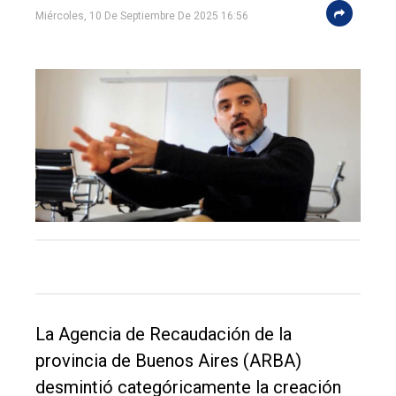
Miércoles, 10 De Septiembre De 2025 16:56
El
único
DIARIO
de
Balcarce
La Agencia de Recaudación de la
Inicio
provincia de Buenos Aires (ARBA)
Tendencia
desmintió categóricamente la creación