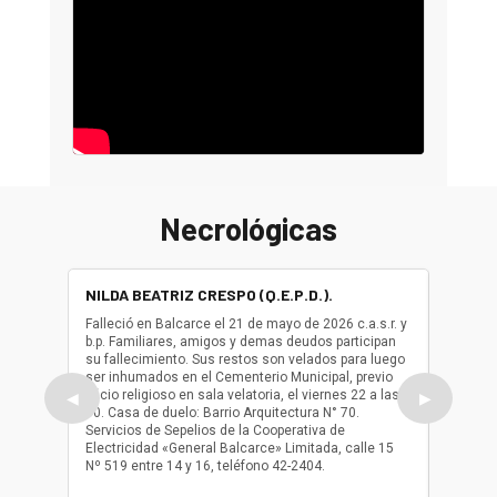
Necrológicas
NILDA BEATRIZ CRESPO (Q.E.P.D.).
ALBER
(Q.E.P.
Falleció en Balcarce el 21 de mayo de 2026 c.a.s.r. y
b.p. Familiares, amigos y demas deudos participan
Falleció
su fallecimiento. Sus restos son velados para luego
b.p. Fa
ser inhumados en el Cementerio Municipal, previo
su fall
oficio religioso en sala velatoria, el viernes 22 a las
ser inh
◀
▶
10. Casa de duelo: Barrio Arquitectura N° 70.
oficio r
Servicios de Sepelios de la Cooperativa de
las 17.
Electricidad «General Balcarce» Limitada, calle 15
Sepelios
Nº 519 entre 14 y 16, teléfono 42-2404.
Balcarce
teléfon