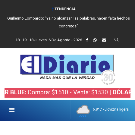
TENDENCIA
Guillermo Lombardo: "Ya no alcanzan las palabras, hacen falta hechos
concretos"
18
:
19
:
19
Jueves, 6 De Agosto - 2026
E:
Compra: $1510 - Venta: $1530 |
DÓLAR BOLSA:
6.8°C - Llovizna ligera