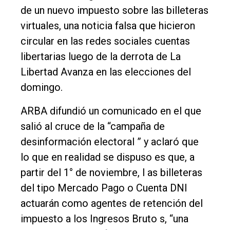
Int.
de un nuevo impuesto sobre las billeteras
General
virtuales, una noticia falsa que hicieron
Política
circular en las redes sociales cuentas
libertarias luego de la derrota de La
Cultura
Libertad Avanza en las elecciones del
Entrevistas
domingo.
Rural
ARBA difundió un comunicado en el que
Deportes
salió al cruce de la “campaña de
Fúnebres
desinformación electoral ” y aclaró que
lo que en realidad se dispuso es que, a
Edición
partir del 1° de noviembre, l as billeteras
Empresa
del tipo Mercado Pago o Cuenta DNI
Nosotros
actuarán como agentes de retención del
Contacto
impuesto a los Ingresos Bruto s, “una