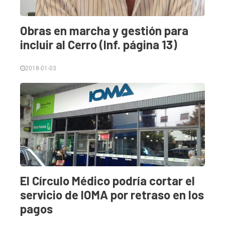
Política
Obras en marcha y gestión para
Cultura
incluir al Cerro (Inf. página 13)
Entrevistas
Rural
2018-01-03
Deportes
Fúnebres
Edición
Empresa
Nosotros
El Círculo Médico podría cortar el
Contacto
servicio de IOMA por retraso en los
pagos