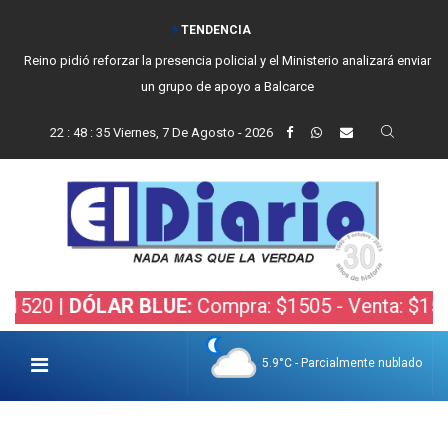
TENDENCIA
Vecinos, instituciones y concejales se manifestaron contra el proyecto
de Ley de Inviolabilidad de la Propiedad Privada
22
:
48
:
36
Viernes, 7 De Agosto - 2026
 |
DÓLAR BLUE:
Compra: $1505 - Venta: $1525 |
DÓ
5.9°C - Parcialmente nublado