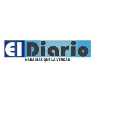
Entrevistas
Videos
Fúnebres
Nacionales
Propietario:
Imagen Balcarce SRL
Director:
José Roberto Simonetta