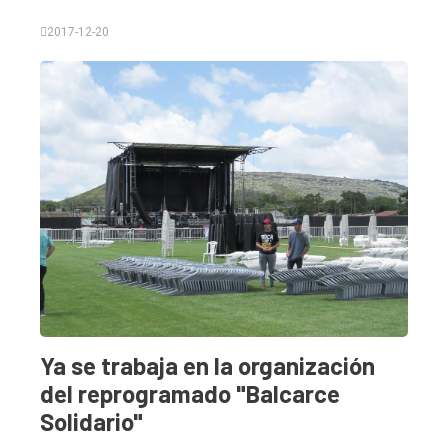
2017-12-20
El
único
DIARIO
de
Balcarce
Inicio
Tendencia
Ya se trabaja en la organización
Int.
del reprogramado "Balcarce
General
Solidario"
Política