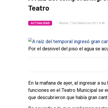
Teatro
Int.
General
Política
ACTUALIDAD
Martes, 7 De Febrero De 2017 8:46
Cultura
Entrevistas
Por el desnivel del piso el agua se a
Rural
Deportes
Fúnebres
Edición
En la mañana de ayer, al ingresar a su
Empresa
funciones en el Teatro Municipal se e
Nosotros
que descubrieron que había gran cantid
Contacto