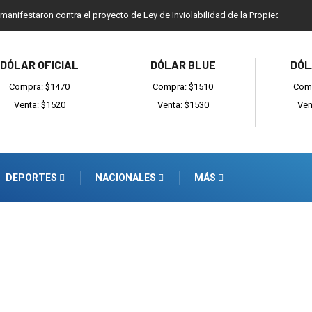
 manifestaron contra el proyecto de Ley de Inviolabilidad de la Propiedad Priv
DÓLAR OFICIAL
DÓLAR BLUE
DÓL
Compra: $1470
Compra: $1510
Comp
Venta: $1520
Venta: $1530
Ven
DEPORTES
NACIONALES
MÁS