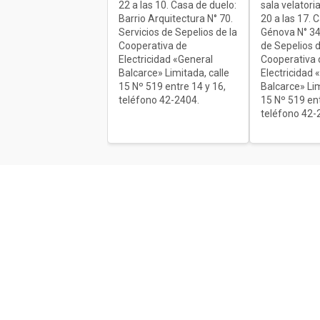
22 a las 10. Casa de duelo:
sala velatoria
Barrio Arquitectura N° 70.
20 a las 17. 
Servicios de Sepelios de la
Génova N° 34
Cooperativa de
de Sepelios d
Electricidad «General
Cooperativa 
Balcarce» Limitada, calle
Electricidad 
15 Nº 519 entre 14 y 16,
Balcarce» Lim
teléfono 42-2404.
15 Nº 519 ent
teléfono 42-
Acerca de nosotros
El único diario de Balcarce de aparici
en papel y en formato digital. Nuestro
compromiso es informar con la verda