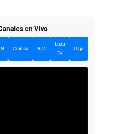
Canales en Vivo
Luzu
5N
Crónica
A24
Olga
TV