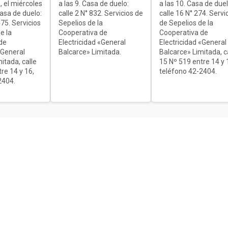
, el miércoles
a las 9. Casa de duelo:
a las 10. Casa de duel
Casa de duelo:
calle 2 N° 832. Servicios de
calle 16 N° 274. Servi
75. Servicios
Sepelios de la
de Sepelios de la
e la
Cooperativa de
Cooperativa de
de
Electricidad «General
Electricidad «General
«General
Balcarce» Limitada.
Balcarce» Limitada, c
itada, calle
15 Nº 519 entre 14 y 
re 14 y 16,
teléfono 42-2404.
2404.
ón
d,