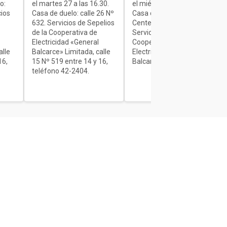
o:
el martes 27 a las 16.30.
el miércoles de 7 a 9.30.
cios
Casa de duelo: calle 26 Nº
Casa de duelo: Av.
632. Servicios de Sepelios
Centenario Nº 1840.
de la Cooperativa de
Servicios de Sepelios de la
Electricidad «General
Cooperativa de
alle
Balcarce» Limitada, calle
Electricidad «General
16,
15 Nº 519 entre 14 y 16,
Balcarce» Limitada.
teléfono 42-2404.
Secciones
Interés General
Actualidad
Policiales