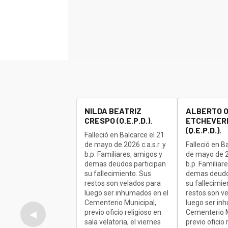
NILDA BEATRIZ
ALBERTO 
CRESPO (Q.E.P.D.).
ETCHEVERR
(Q.E.P.D.).
Falleció en Balcarce el 21
de mayo de 2026 c.a.s.r. y
Falleció en B
b.p. Familiares, amigos y
de mayo de 20
demas deudos participan
b.p. Familiar
su fallecimiento. Sus
demas deudo
restos son velados para
su fallecimie
luego ser inhumados en el
restos son v
Cementerio Municipal,
luego ser in
previo oficio religioso en
Cementerio M
◀
sala velatoria, el viernes
previo oficio 