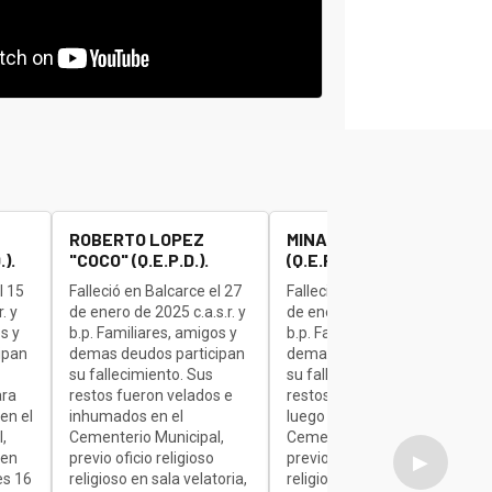
ROBERTO LOPEZ
MINAUDO JOSE "BETA"
).
"COCO" (Q.E.P.D.).
(Q.E.P.D.).
l 15
Falleció en Balcarce el 27
Falleció en Balcarce el 27
. y
de enero de 2025 c.a.s.r. y
de enero de 2025 c.a.s.r. y
s y
b.p. Familiares, amigos y
b.p. Familiares, amigos y
ipan
demas deudos participan
demas deudos participan
su fallecimiento. Sus
su fallecimiento. Sus
ara
restos fueron velados e
restos son velados para
en el
inhumados en el
luego ser inhumados en el
,
Cementerio Municipal,
Cementerio Municipal,
 en
previo oficio religioso
previo oficio religioso
▶
es 16
religioso en sala velatoria,
religioso en sala velatoria,