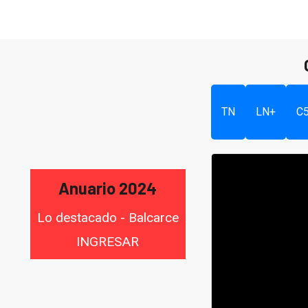
TN
LN+
C
Anuario 2024
Lo destacado - Balcarce
INGRESAR