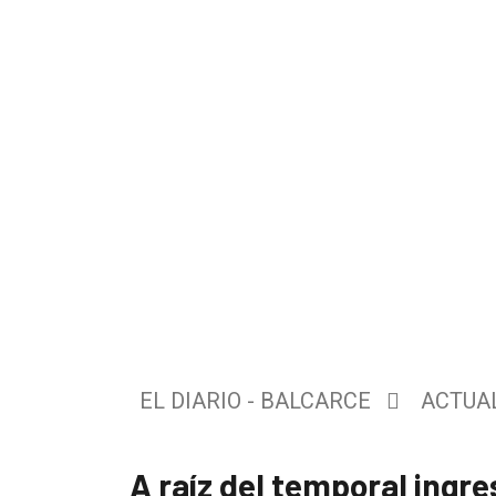
El
único
DIARIO
de
Balcarce
EL DIARIO - BALCARCE
ACTUA
Inicio
A raíz del temporal ingre
Tendencia