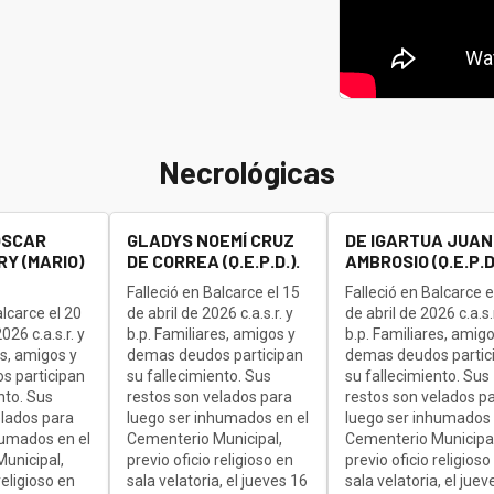
Necrológicas
OSCAR
GLADYS NOEMÍ CRUZ
DE IGARTUA JUAN
Y (MARIO)
DE CORREA (Q.E.P.D.).
AMBROSIO (Q.E.P.D.
Falleció en Balcarce el 15
Falleció en Balcarce e
alcarce el 20
de abril de 2026 c.a.s.r. y
de abril de 2026 c.a.s.r
26 c.a.s.r. y
b.p. Familiares, amigos y
b.p. Familiares, amigo
es, amigos y
demas deudos participan
demas deudos partic
s participan
su fallecimiento. Sus
su fallecimiento. Sus
nto. Sus
restos son velados para
restos son velados p
elados para
luego ser inhumados en el
luego ser inhumados 
humados en el
Cementerio Municipal,
Cementerio Municipal
unicipal,
previo oficio religioso en
previo oficio religioso
religioso en
sala velatoria, el jueves 16
sala velatoria, el juev