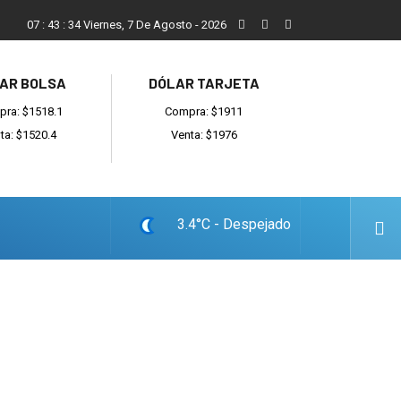
ada
Reino recibió a instituciones y confirmó gestiones para suma
07
:
43
:
35
Viernes, 7 De Agosto - 2026
AR BOLSA
DÓLAR TARJETA
ra: $1518.1
Compra: $1911
ta: $1520.4
Venta: $1976
3.4°C - Despejado