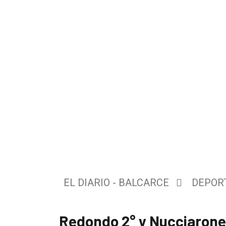
El
único
DIARIO
de
EL DIARIO - BALCARCE
DEPOR
Balcarce
Redondo 2° y Nucciarone
Inicio