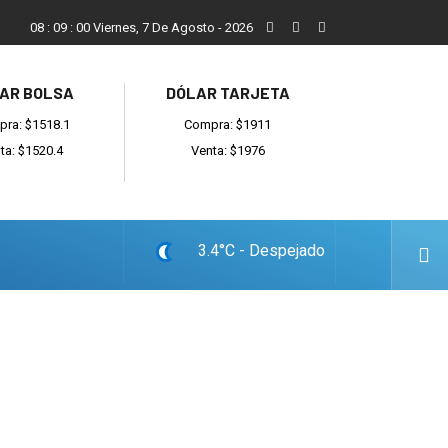
ada
Reino recibió a instituciones y confirmó gestiones para suma
08
:
09
:
01
Viernes, 7 De Agosto - 2026
AR BOLSA
DÓLAR TARJETA
ra: $1518.1
Compra: $1911
ta: $1520.4
Venta: $1976
3.4°C - Despejado