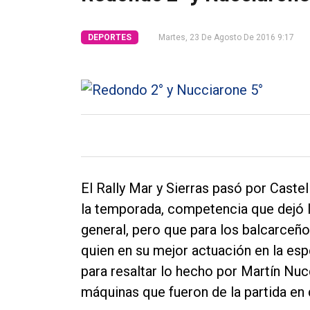
Tendencia
DEPORTES
Martes, 23 De Agosto De 2016 9:17
Int.
General
Política
Cultura
Entrevistas
Rural
El Rally Mar y Sierras pasó por Castel
Deportes
la temporada, competencia que dejó la
Fúnebres
general, pero que para los balcarceñ
quien en su mejor actuación en la espe
Edición
para resaltar lo hecho por Martín Nucc
Empresa
máquinas que fueron de la partida en 
Nosotros