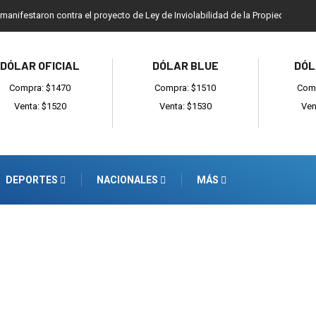
 manifestaron contra el proyecto de Ley de Inviolabilidad de la Propiedad Priv
DÓLAR OFICIAL
DÓLAR BLUE
DÓL
Compra: $1470
Compra: $1510
Comp
Venta: $1520
Venta: $1530
Ven
DEPORTES
NACIONALES
MÁS