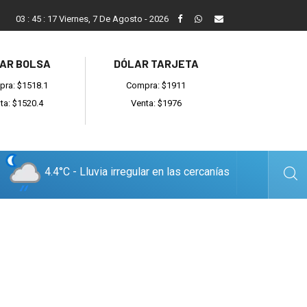
ada
Reino recibió a instituciones y confirmó gestiones para sumar
03
:
45
:
18
Viernes, 7 De Agosto - 2026
AR BOLSA
DÓLAR TARJETA
ra: $1518.1
Compra: $1911
ta: $1520.4
Venta: $1976
4.4°C - Lluvia irregular en las cercanías