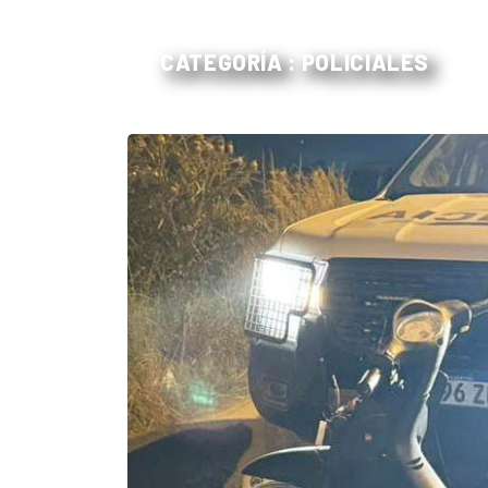
CATEGORÍA : POLICIALES
El
único
DIARIO
de
Balcarce
Inicio