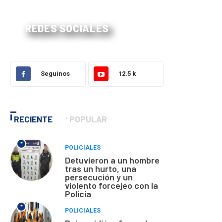
REDES SOCIALES
Seguinos
12.5 k
RECIENTE
POPULAR
*
POLICIALES
Detuvieron a un hombre
tras un hurto, una
persecución y un
violento forcejeo con la
Policía
*
POLICIALES