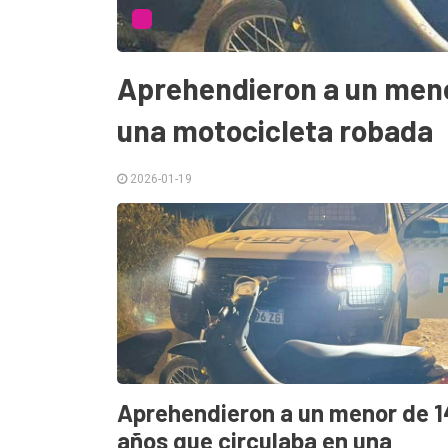
Tendencia
Int.
Aprehendieron a un meno
General
una motocicleta robada
Política
Cultura
2026-01-19
Entrevistas
Rural
Deportes
Fúnebres
Edición
Empresa
Aprehendieron a un menor de 1
Nosotros
años que circulaba en una