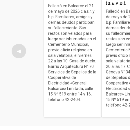
(Q.E.P.D.).
Falleció en Balcarce el 21
de mayo de 2026 c.a.s.r. y
Falleció en B
b.p. Familiares, amigos y
de mayo de 20
demas deudos participan
b.p. Familiar
su fallecimiento. Sus
demas deudo
restos son velados para
su fallecimie
luego ser inhumados en el
restos son v
Cementerio Municipal,
luego ser in
previo oficio religioso en
Cementerio M
◀
sala velatoria, el viernes
previo oficio 
22 a las 10. Casa de duelo:
sala velatoria
Barrio Arquitectura N° 70.
20 a las 17. 
Servicios de Sepelios de la
Génova N° 34
Cooperativa de
de Sepelios d
Electricidad «General
Cooperativa 
Balcarce» Limitada, calle
Electricidad 
15 Nº 519 entre 14 y 16,
Balcarce» Lim
teléfono 42-2404.
15 Nº 519 ent
teléfono 42-