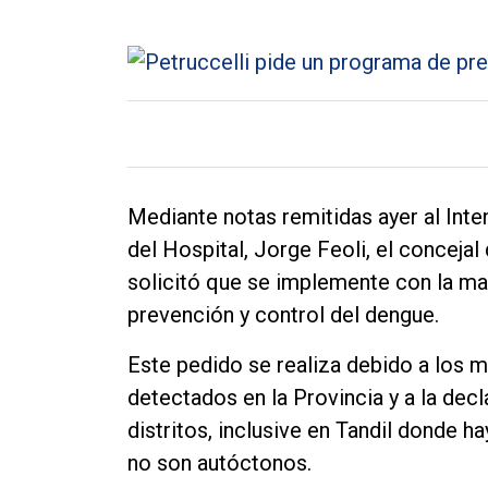
General
Política
Cultura
Entrevistas
Rural
Mediante notas remitidas ayer al Inte
Deportes
del Hospital, Jorge Feoli, el concejal
Fúnebres
solicitó que se implemente con la ma
Edición
prevención y control del dengue.
Empresa
Este pedido se realiza debido a los 
Nosotros
detectados en la Provincia y a la decl
Contacto
distritos, inclusive en Tandil donde h
no son autóctonos.