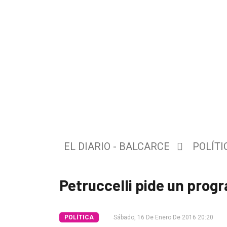
El
único
DIARIO
de
EL DIARIO - BALCARCE
POLÍTI
Balcarce
Petruccelli pide un prog
Inicio
Tendencia
POLÍTICA
Sábado, 16 De Enero De 2016 20:20
Int.