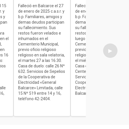
l 15
Falleció en Balcarce el 27
Falleció en Balcarce el 27
. y
de enero de 2025 c.a.s.r. y
de enero de 2025 c.a.s.r. y
s y
b.p. Familiares, amigos y
b.p. Familiares, amigos y
ipan
demas deudos participan
demas deudos participan
su fallecimiento. Sus
su fallecimiento. Sus
ara
restos fueron velados e
restos son velados para
en el
inhumados en el
luego ser inhumados en el
,
Cementerio Municipal,
Cementerio Municipal,
 en
previo oficio religioso
previo oficio religioso
▶
es 16
religioso en sala velatoria,
religioso en sala velatoria,
o:
el martes 27 a las 16.30.
el miércoles de 7 a 9.30.
cios
Casa de duelo: calle 26 Nº
Casa de duelo: Av.
632. Servicios de Sepelios
Centenario Nº 1840.
de la Cooperativa de
Servicios de Sepelios de la
Electricidad «General
Cooperativa de
alle
Balcarce» Limitada, calle
Electricidad «General
16,
15 Nº 519 entre 14 y 16,
Balcarce» Limitada.
teléfono 42-2404.