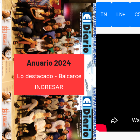
TN
LN+
C
Anuario 2024
Lo destacado - Balcarce
INGRESAR