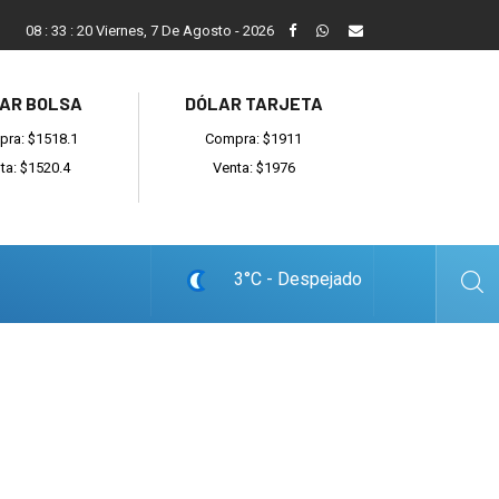
ada
Reino recibió a instituciones y confirmó gestiones para sumar
08
:
33
:
21
Viernes, 7 De Agosto - 2026
AR BOLSA
DÓLAR TARJETA
ra: $1518.1
Compra: $1911
ta: $1520.4
Venta: $1976
3°C - Despejado