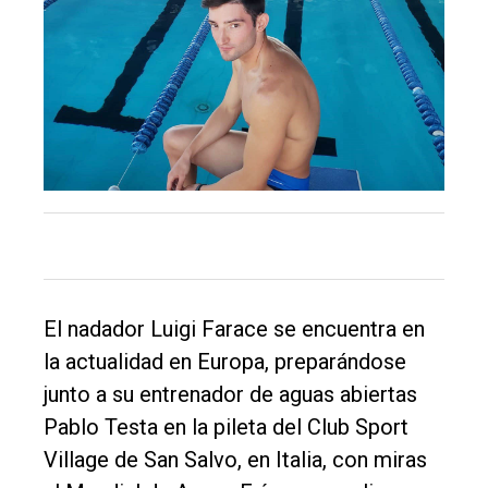
DIARIO
de
Balcarce
Inicio
Tendencia
Int.
General
Política
El nadador Luigi Farace se encuentra en
Cultura
la actualidad en Europa, preparándose
Entrevistas
junto a su entrenador de aguas abiertas
Pablo Testa en la pileta del Club Sport
Rural
Village de San Salvo, en Italia, con miras
Deportes