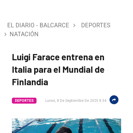
EL DIARIO - BALCARCE
DEPORTES
NATACIÓN
Luigi Farace entrena en
Italia para el Mundial de
Finlandia
DEPORTES
Lunes, 8 De Septiembre De 2025 8:34
El
único