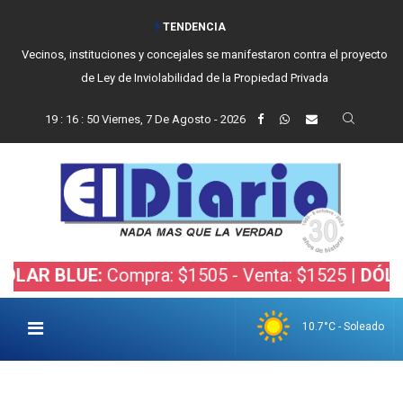
TENDENCIA
Vecinos, instituciones y concejales se manifestaron contra el proyecto
de Ley de Inviolabilidad de la Propiedad Privada
19
:
16
:
50
Viernes, 7 De Agosto - 2026
BLUE:
Compra: $1505 - Venta: $1525 |
DÓLAR BOL
10.7°C - Soleado