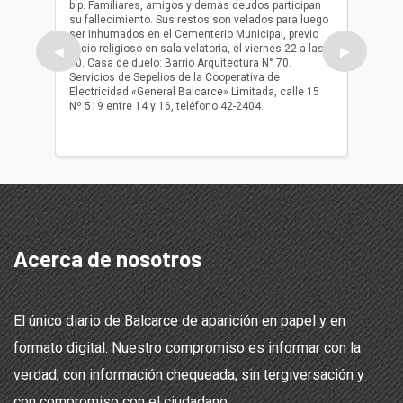
b.p. Familiares, amigos y demas deudos participan
Falleció
su fallecimiento. Sus restos son velados para luego
b.p. Fa
ser inhumados en el Cementerio Municipal, previo
su fall
oficio religioso en sala velatoria, el viernes 22 a las
ser inh
◀
▶
10. Casa de duelo: Barrio Arquitectura N° 70.
oficio r
Servicios de Sepelios de la Cooperativa de
las 17.
Electricidad «General Balcarce» Limitada, calle 15
Sepelios
Nº 519 entre 14 y 16, teléfono 42-2404.
Balcarce
teléfon
Acerca de nosotros
El único diario de Balcarce de aparición en papel y en
formato digital. Nuestro compromiso es informar con la
verdad, con información chequeada, sin tergiversación y
con compromiso con el ciudadano.