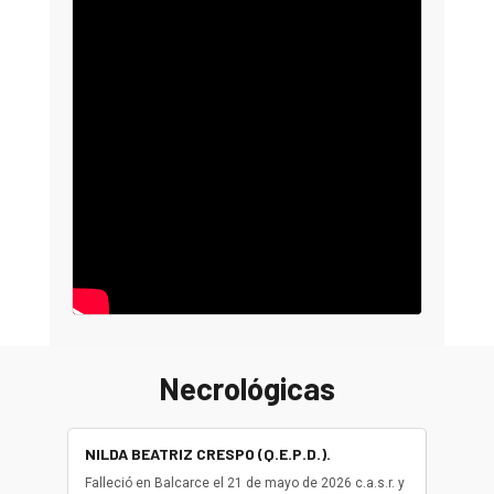
Necrológicas
NILDA BEATRIZ CRESPO (Q.E.P.D.).
ALBER
(Q.E.P.
Falleció en Balcarce el 21 de mayo de 2026 c.a.s.r. y