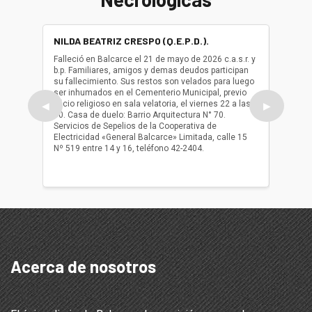
NILDA BEATRIZ CRESPO (Q.E.P.D.).
ALBER
(Q.E.P.
Falleció en Balcarce el 21 de mayo de 2026 c.a.s.r. y
b.p. Familiares, amigos y demas deudos participan
Falleció
su fallecimiento. Sus restos son velados para luego
b.p. Fa
ser inhumados en el Cementerio Municipal, previo
su fall
oficio religioso en sala velatoria, el viernes 22 a las
ser inh
◀
▶
10. Casa de duelo: Barrio Arquitectura N° 70.
oficio r
Servicios de Sepelios de la Cooperativa de
las 17.
Electricidad «General Balcarce» Limitada, calle 15
Sepelios
Nº 519 entre 14 y 16, teléfono 42-2404.
Balcarce
teléfon
Acerca de nosotros