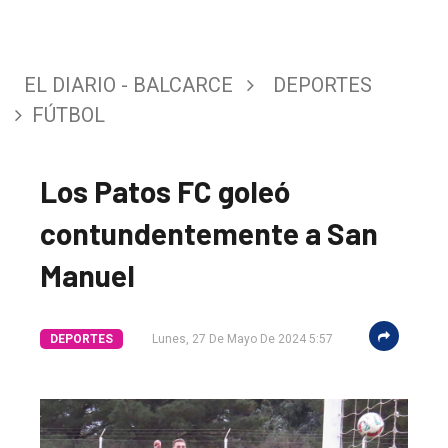
EL DIARIO - BALCARCE
DEPORTES
FÚTBOL
Los Patos FC goleó
contundentemente a San
Manuel
DEPORTES
Lunes, 27 De Mayo De 2024 5:57
El
único
DIARIO
de