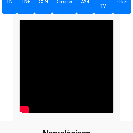
TN
LN+
C5N
Crónica
A24
Olga
TV
Necrológicas