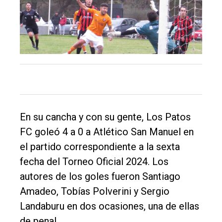
Balcarce
Inicio
Tendencia
Int.
General
Política
En su cancha y con su gente, Los Patos
FC goleó 4 a 0 a Atlético San Manuel en
Cultura
el partido correspondiente a la sexta
Entrevistas
fecha del Torneo Oficial 2024. Los
Rural
autores de los goles fueron Santiago
Deportes
Amadeo, Tobías Polverini y Sergio
Landaburu en dos ocasiones, una de ellas
Fúnebres
de penal.