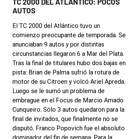
TC 2000 DEL ATLANTICO: POCOS
AUTOS
El TC 2000 del Atlántico tuvo un
comienzo preocupante de temporada. Se
anunciaban 9 autos y por distintas
circunstancias llegaron 6 a Mar del Plata.
Tras la final de titulares hubo dos bajas en
El
pista: Brian de Palma sufrió la rotura de
único
motor de su Citroen y volcó Ariel Apreda.
DIARIO
Luego se le sumó un problema de
de
embrague en el Focus de Marcio Amado
Balcarce
Cunqueiro. Sólo 3 autos quedaron para la
final de invitados, que finalmente no se
Inicio
disputó. Franco Popovich fue el absoluto
dominador del fin de semana. Para la
Tendencia