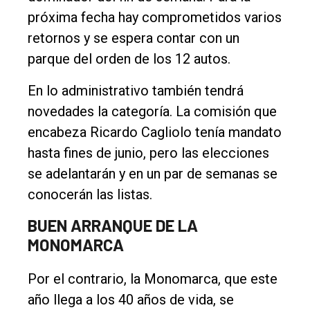
próxima fecha hay comprometidos varios
Int.
retornos y se espera contar con un
General
parque del orden de los 12 autos.
Política
En lo administrativo también tendrá
Cultura
novedades la categoría. La comisión que
Entrevistas
encabeza Ricardo Cagliolo tenía mandato
Rural
hasta fines de junio, pero las elecciones
se adelantarán y en un par de semanas se
Deportes
conocerán las listas.
Fúnebres
BUEN ARRANQUE DE LA
Edición
MONOMARCA
Empresa
Nosotros
Por el contrario, la Monomarca, que este
año llega a los 40 años de vida, se
Contacto