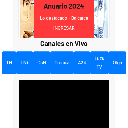
Anuario 2024
Lo destacado - Balcarce
INGRESAR
Canales en Vivo
Luzu
TN
LN+
C5N
Crónica
A24
Olga
TV