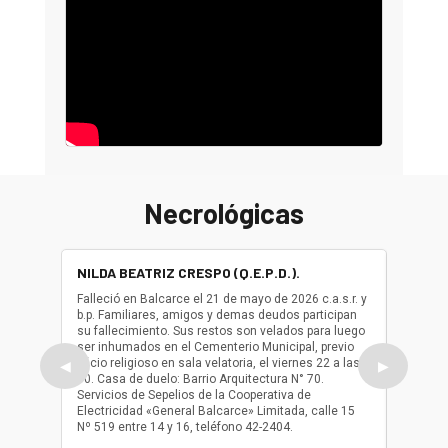
Necrológicas
NILDA BEATRIZ CRESPO (Q.E.P.D.).
ALBER
(Q.E.P.
Falleció en Balcarce el 21 de mayo de 2026 c.a.s.r. y
b.p. Familiares, amigos y demas deudos participan
Falleció
su fallecimiento. Sus restos son velados para luego
b.p. Fa
ser inhumados en el Cementerio Municipal, previo
su fall
oficio religioso en sala velatoria, el viernes 22 a las
ser inh
◀
▶
10. Casa de duelo: Barrio Arquitectura N° 70.
oficio r
Servicios de Sepelios de la Cooperativa de
las 17.
Electricidad «General Balcarce» Limitada, calle 15
Sepelios
Nº 519 entre 14 y 16, teléfono 42-2404.
Balcarce
teléfon