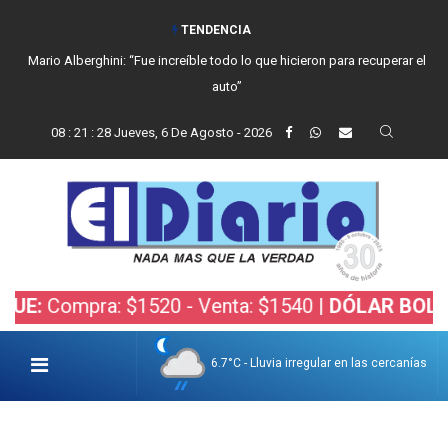
TENDENCIA
Mario Alberghini: “Fue increíble todo lo que hicieron para recuperar el
auto”
08
:
21
:
29
Jueves, 6 De Agosto - 2026
ra: $1520 - Venta: $1540 |
DÓLAR BOLSA:
Compra
6.7°C - Lluvia irregular en las cercanías