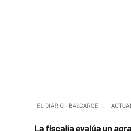
El
único
DIARIO
de
EL DIARIO - BALCARCE
ACTUA
Balcarce
La fiscalía evalúa un agra
Inicio