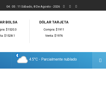
Vecinos, instituciones y concejales se manifestaron contra el 
04
:
05
:
12
Sábado, 8 De Agosto - 2026
AR BOLSA
DÓLAR TARJETA
ra: $1520.3
Compra: $1911
ta: $1528.1
Venta: $1976
4.5°C - Parcialmente nublado