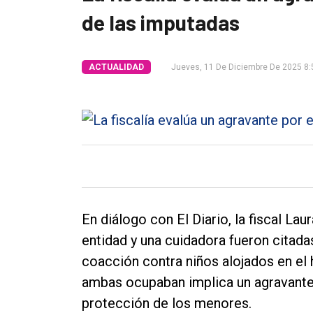
de las imputadas
Tendencia
Int.
ACTUALIDAD
Jueves, 11 De Diciembre De 2025 8:
General
Política
Cultura
Entrevistas
Rural
Deportes
En diálogo con El Diario, la fiscal La
Fúnebres
entidad y una cuidadora fueron citada
Edición
coacción contra niños alojados en el h
Empresa
ambas ocupaban implica un agravante 
protección de los menores.
Nosotros