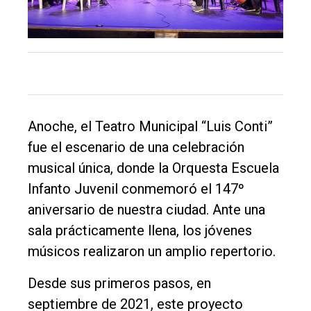
único
DIARIO
de
Balcarce
Inicio
Anoche, el Teatro Municipal “Luis Conti”
Tendencia
fue el escenario de una celebración
Int.
musical única, donde la Orquesta Escuela
General
Infanto Juvenil conmemoró el 147º
aniversario de nuestra ciudad. Ante una
Política
sala prácticamente llena, los jóvenes
Cultura
músicos realizaron un amplio repertorio.
Entrevistas
Desde sus primeros pasos, en
Rural
septiembre de 2021, este proyecto