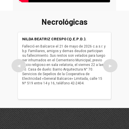
Necrológicas
NILDA BEATRIZ CRESPO (Q.E.P.D.).
ALBER
(Q.E.P.
Falleció en Balcarce el 21 de mayo de 2026 c.a.s.r. y
b.p. Familiares, amigos y demas deudos participan
Falleció
su fallecimiento. Sus restos son velados para luego
b.p. Fa
ser inhumados en el Cementerio Municipal, previo
su fall
oficio religioso en sala velatoria, el viernes 22 a las
ser inh
◀
▶
10. Casa de duelo: Barrio Arquitectura N° 70.
oficio r
Servicios de Sepelios de la Cooperativa de
las 17.
Electricidad «General Balcarce» Limitada, calle 15
Sepelios
Nº 519 entre 14 y 16, teléfono 42-2404.
Balcarce
teléfon