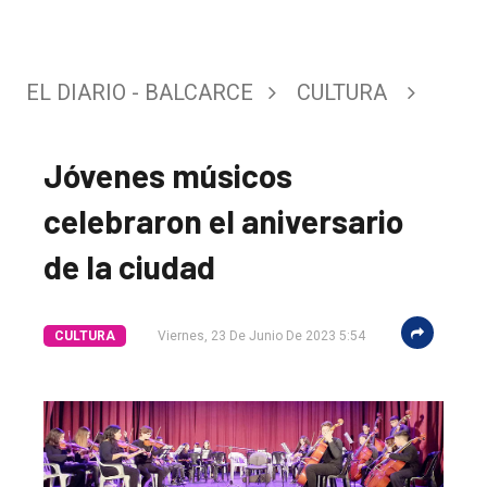
EL DIARIO - BALCARCE
CULTURA
Jóvenes músicos
celebraron el aniversario
de la ciudad
CULTURA
Viernes, 23 De Junio De 2023 5:54
El