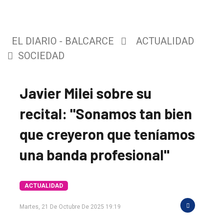
EL DIARIO - BALCARCE
ACTUALIDAD
SOCIEDAD
Javier Milei sobre su
recital: "Sonamos tan bien
que creyeron que teníamos
una banda profesional"
ACTUALIDAD
El
Martes, 21 De Octubre De 2025 19:19
único