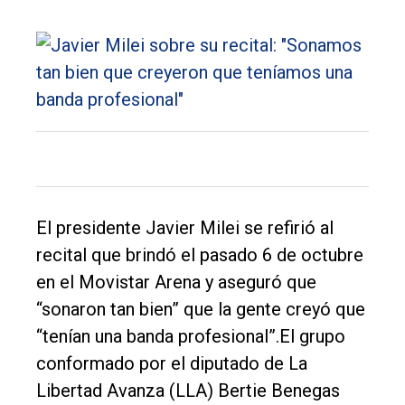
DIARIO
de
Balcarce
Inicio
Tendencia
Int.
General
El presidente Javier Milei se refirió al
Política
recital que brindó el pasado 6 de octubre
en el Movistar Arena y aseguró que
Cultura
“sonaron tan bien” que la gente creyó que
Entrevistas
“tenían una banda profesional”.El grupo
Rural
conformado por el diputado de La
Deportes
Libertad Avanza (LLA) Bertie Benegas