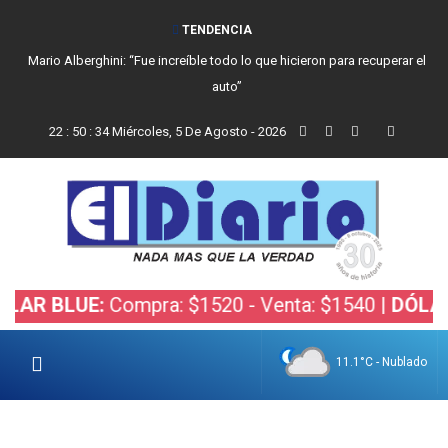
TENDENCIA
Mario Alberghini: “Fue increíble todo lo que hicieron para recuperar el
auto”
22
:
50
:
35
Miércoles, 5 De Agosto - 2026
LUE:
Compra: $1520 - Venta: $1540 |
DÓLAR BOLS
11.1°C - Nublado