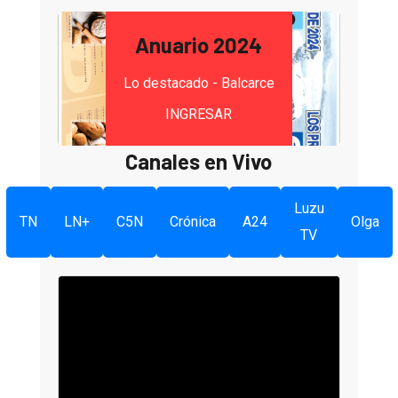
Anuario 2024
Lo destacado - Balcarce
INGRESAR
Canales en Vivo
Luzu
TN
LN+
C5N
Crónica
A24
Olga
TV