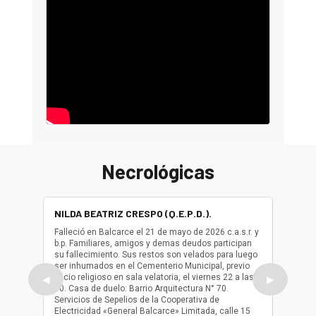
Necrológicas
NILDA BEATRIZ CRESPO (Q.E.P.D.).
ALBER
(Q.E.P.
Falleció en Balcarce el 21 de mayo de 2026 c.a.s.r. y
b.p. Familiares, amigos y demas deudos participan
Falleció
su fallecimiento. Sus restos son velados para luego
b.p. Fa
ser inhumados en el Cementerio Municipal, previo
su fall
oficio religioso en sala velatoria, el viernes 22 a las
ser inh
◀
▶
10. Casa de duelo: Barrio Arquitectura N° 70.
oficio r
Servicios de Sepelios de la Cooperativa de
las 17.
Electricidad «General Balcarce» Limitada, calle 15
Sepelios