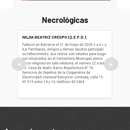
Necrológicas
NILDA BEATRIZ CRESPO (Q.E.P.D.).
ALBER
(Q.E.P.
Falleció en Balcarce el 21 de mayo de 2026 c.a.s.r. y
b.p. Familiares, amigos y demas deudos participan
Falleció
su fallecimiento. Sus restos son velados para luego
b.p. Fa
ser inhumados en el Cementerio Municipal, previo
su fall
oficio religioso en sala velatoria, el viernes 22 a las
ser inh
◀
▶
10. Casa de duelo: Barrio Arquitectura N° 70.
oficio r
Servicios de Sepelios de la Cooperativa de
las 17.
Electricidad «General Balcarce» Limitada, calle 15
Sepelios
Nº 519 entre 14 y 16, teléfono 42-2404.
Balcarce
teléfon