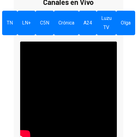
Canales en Vivo
Luzu
TN
LN+
C5N
Crónica
A24
Olga
TV