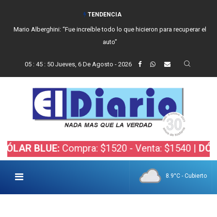
TENDENCIA
Mario Alberghini: “Fue increíble todo lo que hicieron para recuperar el
auto”
05
:
45
:
50
Jueves, 6 De Agosto - 2026
 BLUE:
Compra: $1520 - Venta: $1540 |
DÓLAR BO
8.9°C - Cubierto