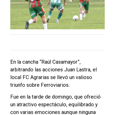
Inicio
Tendencia
Int.
General
Política
Cultura
En la cancha “Raúl Casamayor”,
Entrevistas
arbitrando las acciones Juan Lastra, el
Rural
local FC Agrarias se llevó un valioso
triunfo sobre Ferroviarios.
Deportes
Fúnebres
Fue en la tarde de domingo, que ofreció
un atractivo espectáculo, equilibrado y
Edición
con varias emociones aunque ninguna
Empresa