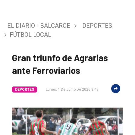
EL DIARIO - BALCARCE
DEPORTES
FÚTBOL LOCAL
Gran triunfo de Agrarias
ante Ferroviarios
DEPORTES
Lunes, 1 De Junio De 2026 8:49
El
único
DIARIO
de
Balcarce