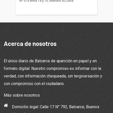
Nº 519 entre 14 y 16, teléfono 42-2404.
Balcarce
teléfon
Acerca de nosotros
El único diario de Balcarce de aparición en papel y en
formato digital. Nuestro compromiso es informar con la
verdad, con información chequeada, sin tergiversación y
con compromiso con el ciudadano.
Más sobre nosotros
Domicilio legal: Calle 17 N° 792, Balcarce, Buenos