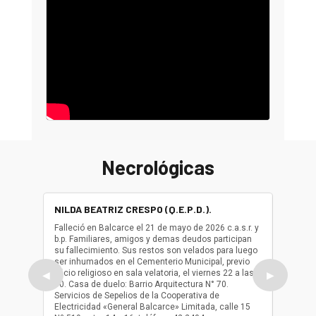
Necrológicas
NILDA BEATRIZ CRESPO (Q.E.P.D.).
ALBER
(Q.E.P.
Falleció en Balcarce el 21 de mayo de 2026 c.a.s.r. y
b.p. Familiares, amigos y demas deudos participan
Falleció
su fallecimiento. Sus restos son velados para luego
b.p. Fa
ser inhumados en el Cementerio Municipal, previo
su fall
oficio religioso en sala velatoria, el viernes 22 a las
ser inh
◀
▶
10. Casa de duelo: Barrio Arquitectura N° 70.
oficio r
Servicios de Sepelios de la Cooperativa de
las 17.
Electricidad «General Balcarce» Limitada, calle 15
Sepelios