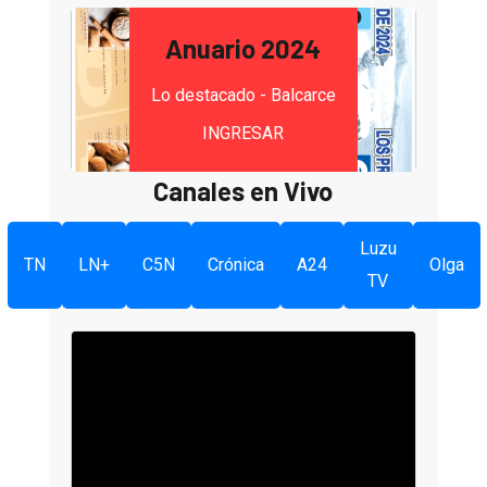
Anuario 2024
Lo destacado - Balcarce
INGRESAR
Canales en Vivo
Luzu
TN
LN+
C5N
Crónica
A24
Olga
TV