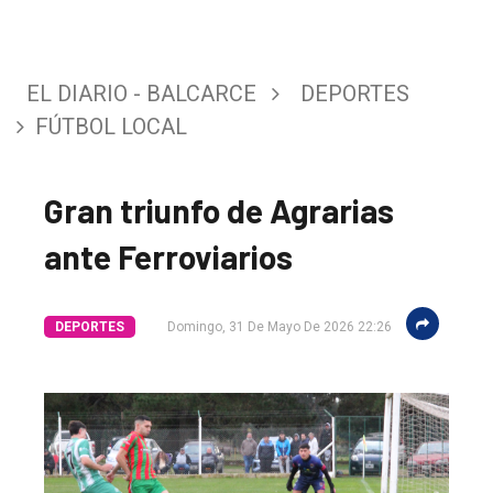
EL DIARIO - BALCARCE
DEPORTES
FÚTBOL LOCAL
Gran triunfo de Agrarias
ante Ferroviarios
DEPORTES
Domingo, 31 De Mayo De 2026 22:26
El
único
DIARIO
de