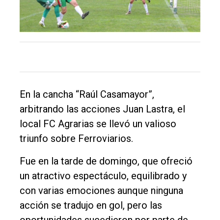
Balcarce
Inicio
Tendencia
Int.
General
En la cancha “Raúl Casamayor”,
Política
arbitrando las acciones Juan Lastra, el
Cultura
local FC Agrarias se llevó un valioso
triunfo sobre Ferroviarios.
Entrevistas
Rural
Fue en la tarde de domingo, que ofreció
un atractivo espectáculo, equilibrado y
Deportes
con varias emociones aunque ninguna
Fúnebres
acción se tradujo en gol, pero las
Edición