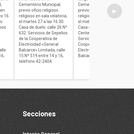
,
Cementerio Municipal,
Cementerio Municipal,
 en
previo oficio religioso
previo oficio religioso
▶
es 16
religioso en sala velatoria,
religioso en sala velatoria,
o:
el martes 27 a las 16.30.
el miércoles de 7 a 9.30.
cios
Casa de duelo: calle 26 Nº
Casa de duelo: Av.
632. Servicios de Sepelios
Centenario Nº 1840.
de la Cooperativa de
Servicios de Sepelios de la
Electricidad «General
Cooperativa de
alle
Balcarce» Limitada, calle
Electricidad «General
16,
15 Nº 519 entre 14 y 16,
Balcarce» Limitada.
teléfono 42-2404.
Secciones
Interés General