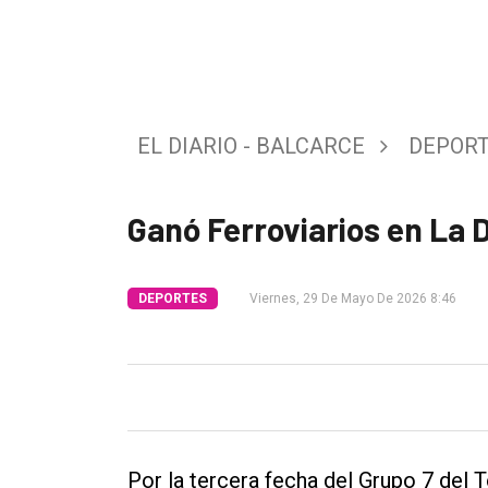
Int.
General
Política
EL DIARIO - BALCARCE
DEPOR
Cultura
Entrevistas
Ganó Ferroviarios en La 
Rural
Deportes
DEPORTES
Viernes, 29 De Mayo De 2026 8:46
Fúnebres
Edición
Empresa
Nosotros
Contacto
Por la tercera fecha del Grupo 7 del