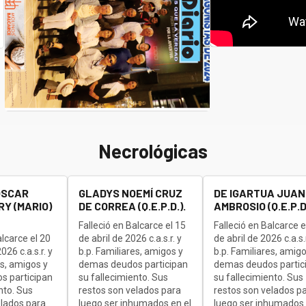
Necrológicas
OSCAR
GLADYS NOEMÍ CRUZ
DE IGARTUA JUAN
Y (MARIO)
DE CORREA (Q.E.P.D.).
AMBROSIO (Q.E.P.D.
Falleció en Balcarce el 15
Falleció en Balcarce e
alcarce el 20
de abril de 2026 c.a.s.r. y
de abril de 2026 c.a.s.r
26 c.a.s.r. y
b.p. Familiares, amigos y
b.p. Familiares, amigo
es, amigos y
demas deudos participan
demas deudos partic
s participan
su fallecimiento. Sus
su fallecimiento. Sus
nto. Sus
restos son velados para
restos son velados p
elados para
luego ser inhumados en el
luego ser inhumados 