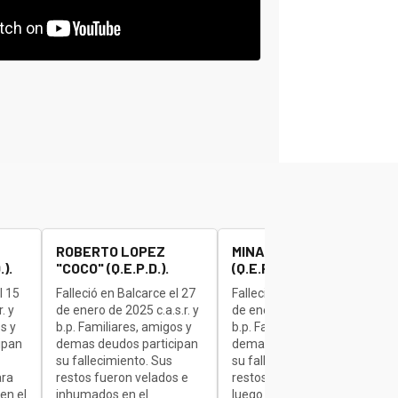
ROBERTO LOPEZ
MINAUDO JOSE "BETA"
).
"COCO" (Q.E.P.D.).
(Q.E.P.D.).
l 15
Falleció en Balcarce el 27
Falleció en Balcarce el 27
. y
de enero de 2025 c.a.s.r. y
de enero de 2025 c.a.s.r. y
s y
b.p. Familiares, amigos y
b.p. Familiares, amigos y
ipan
demas deudos participan
demas deudos participan
su fallecimiento. Sus
su fallecimiento. Sus
ara
restos fueron velados e
restos son velados para
en el
inhumados en el
luego ser inhumados en el