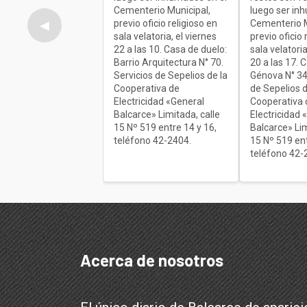
Cementerio Municipal,
luego ser in
previo oficio religioso en
Cementerio M
◀
sala velatoria, el viernes
previo oficio 
22 a las 10. Casa de duelo:
sala velatoria
Barrio Arquitectura N° 70.
20 a las 17. 
Servicios de Sepelios de la
Génova N° 34
Cooperativa de
de Sepelios d
Electricidad «General
Cooperativa 
Balcarce» Limitada, calle
Electricidad 
15 Nº 519 entre 14 y 16,
Balcarce» Lim
teléfono 42-2404.
15 Nº 519 ent
teléfono 42-
Acerca de nosotros