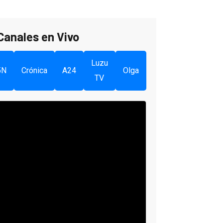
Canales en Vivo
Luzu
5N
Crónica
A24
Olga
TV