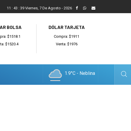
ada
Reino recibió a instituciones y confirmó gestiones para sumar
11
:
43
:
40
Viernes, 7 De Agosto - 2026
AR BOLSA
DÓLAR TARJETA
ra: $1518.1
Compra: $1911
ta: $1520.4
Venta: $1976
1.9°C - Neblina