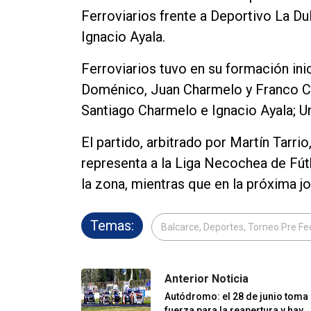
Ferroviarios frente a Deportivo La Du
Ignacio Ayala.
Ferroviarios tuvo en su formación ini
Doménico, Juan Charmelo y Franco C
Santiago Charmelo e Ignacio Ayala; U
El partido, arbitrado por Martín Tarri
representa a la Liga Necochea de Fútbo
la zona, mientras que en la próxima jo
Temas:
Balcarce, Deportes, Torneo Pre Fe
Anterior Noticia
Autódromo: el 28 de junio toma
fuerza para la reapertura y hay