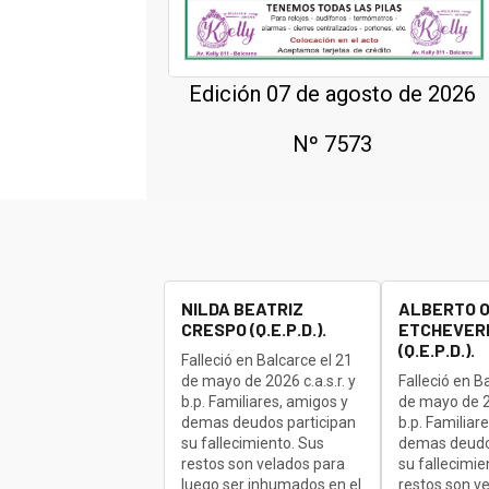
Edición 07 de agosto de 2026
Nº 7573
NILDA BEATRIZ
ALBERTO 
CRESPO (Q.E.P.D.).
ETCHEVERR
(Q.E.P.D.).
Falleció en Balcarce el 21
de mayo de 2026 c.a.s.r. y
Falleció en B
b.p. Familiares, amigos y
de mayo de 20
demas deudos participan
b.p. Familiar
su fallecimiento. Sus
demas deudo
restos son velados para
su fallecimie
luego ser inhumados en el
restos son v