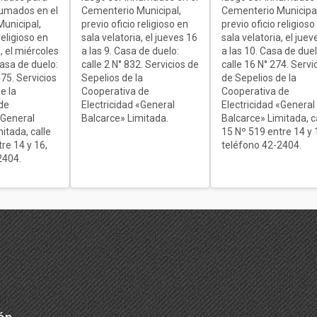
humados en el
Cementerio Municipal,
Cementerio Municipal
unicipal,
previo oficio religioso en
previo oficio religioso
religioso en
sala velatoria, el jueves 16
sala velatoria, el juev
, el miércoles
a las 9. Casa de duelo:
a las 10. Casa de duel
Casa de duelo:
calle 2 N° 832. Servicios de
calle 16 N° 274. Servi
75. Servicios
Sepelios de la
de Sepelios de la
e la
Cooperativa de
Cooperativa de
de
Electricidad «General
Electricidad «General
«General
Balcarce» Limitada.
Balcarce» Limitada, c
itada, calle
15 Nº 519 entre 14 y 
re 14 y 16,
teléfono 42-2404.
2404.