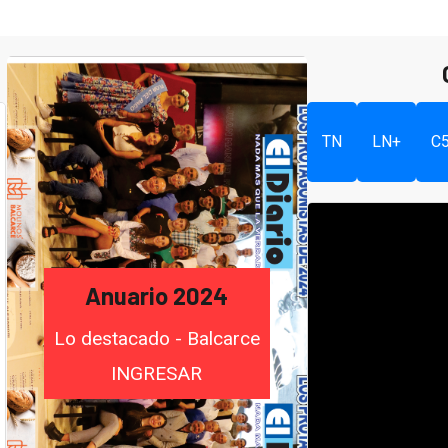
TN
LN+
C
Anuario 2024
Lo destacado - Balcarce
INGRESAR