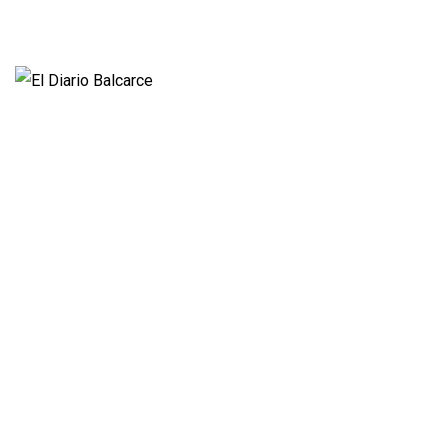
Nacionales
Propietario:
Imagen Balcarce SRL
Director:
José Roberto Simonetta
Número:
5625 - domingo, 9 de agosto de 2026