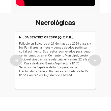
Necrológicas
NILDA BEATRIZ CRESPO (Q.E.P.D.).
ALBER
(Q.E.P.
Falleció en Balcarce el 21 de mayo de 2026 c.a.s.r. y
b.p. Familiares, amigos y demas deudos participan
Falleció
su fallecimiento. Sus restos son velados para luego
b.p. Fa
ser inhumados en el Cementerio Municipal, previo
su fall
oficio religioso en sala velatoria, el viernes 22 a las
ser inh
◀
▶
10. Casa de duelo: Barrio Arquitectura N° 70.
oficio r
Servicios de Sepelios de la Cooperativa de
las 17.
Electricidad «General Balcarce» Limitada, calle 15
Sepelios
Nº 519 entre 14 y 16, teléfono 42-2404.
Balcarce
teléfon