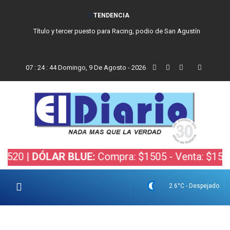
TENDENCIA
Título y tercer puesto para Racing, podio de San Agustín
07
:
24
:
44
Domingo, 9 De Agosto - 2026
0 |
DÓLAR BLUE:
Compra: $1505 - Venta: $1525 |
D
2.6°C - Despejado