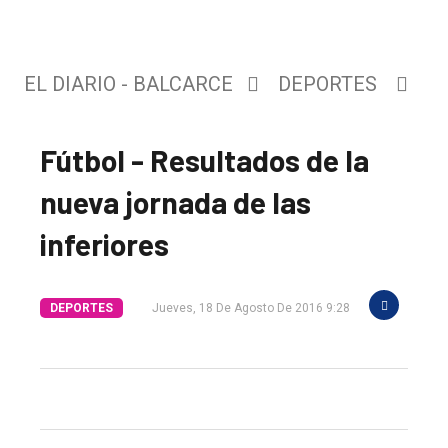
EL DIARIO - BALCARCE
DEPORTES
Fútbol - Resultados de la
nueva jornada de las
El
inferiores
único
DIARIO
DEPORTES
Jueves, 18 De Agosto De 2016 9:28
de
Balcarce
Inicio
Tendencia