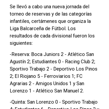
Se llevó a cabo una nueva jornada del
Int.
torneo de reservas y de las categorías
General
infantiles, certámenes que organiza la
Política
Liga Balcarceña de Fútbol. Los
Cultura
resultados de cada divisional fueron los
siguientes:
Entrevistas
Rural
-Reserva: Boca Juniors 2 - Atlético San
Agustín 2; Estudiantes 0 - Racing Club 2;
Deportes
Sportivo Trabajo 2 - Deportivo Los Pinos
Fúnebres
2; El Riojano 5 - Ferroviarios 1; FC
Edición
Agrarias 2 - Amigos Unidos 1 y San
Empresa
Lorenzo 1 - Atlético San Manuel 2.
Nosotros
-Quinta: San Lorenzo 0 - Sportivo Trabajo
Contacto