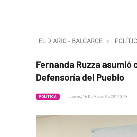
Tendencia
Int.
General
EL DIARIO - BALCARCE
POLÍTI
Política
Cultura
Fernanda Ruzza asumió c
Entrevistas
Defensoría del Pueblo
Rural
Deportes
POLÍTICA
Jueves, 16 De Marzo De 2017 8:18
Fúnebres
Edición
Empresa
Nosotros