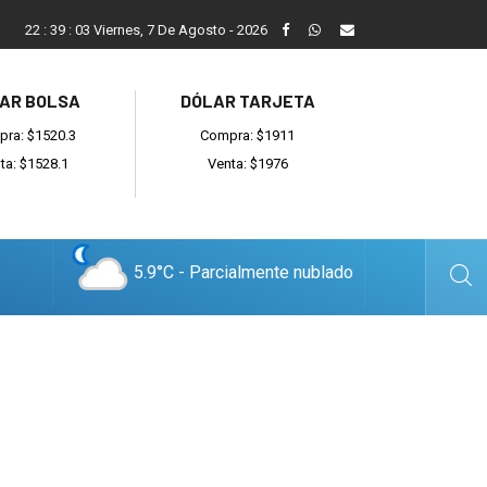
Vecinos, instituciones y concejales se manifestaron contra el 
22
:
39
:
04
Viernes, 7 De Agosto - 2026
AR BOLSA
DÓLAR TARJETA
ra: $1520.3
Compra: $1911
ta: $1528.1
Venta: $1976
5.9°C - Parcialmente nublado