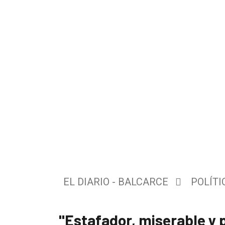
El
único
DIARIO
de
EL DIARIO - BALCARCE
POLÍTI
Balcarce
"Estafador, miserable y p
Inicio