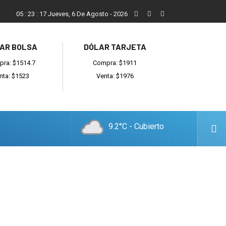
Reino: “Hay bandas muy organizadas y también delincuentes l
05
:
23
:
18
Jueves, 6 De Agosto - 2026
AR BOLSA
DÓLAR TARJETA
ra: $1514.7
Compra: $1911
nta: $1523
Venta: $1976
9.2°C - Cubierto