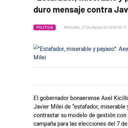
duro mensaje contra Javi
Tendencia
Int.
POLÍTICA
Miércoles, 27 De Agosto De 2025 20:17
General
Política
Cultura
Entrevistas
Rural
Deportes
Fúnebres
El gobernador bonaerense Axel Kicillo
Edición
Javier Milei de “estafador, miserable 
Empresa
contrastar su modelo de gestión con el
campaña para las elecciones del 7 de
Nosotros