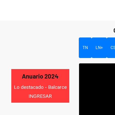
TN
LN+
C
Anuario 2024
Lo destacado - Balcarce
INGRESAR