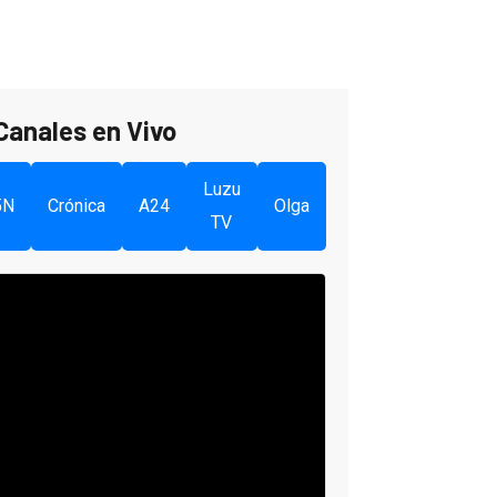
Canales en Vivo
Luzu
5N
Crónica
A24
Olga
TV