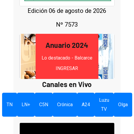
Edición 06 de agosto de 2026
Nº 7573
Anuario 2024
Lo destacado - Balcarce
INGRESAR
Canales en Vivo
Luzu
TN
LN+
C5N
Crónica
A24
Olga
TV