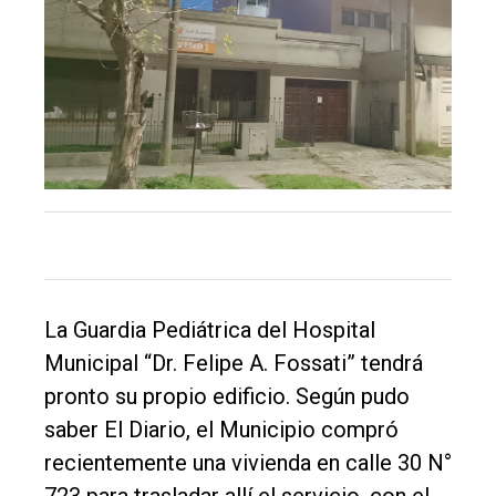
Balcarce
Inicio
Tendencia
Int.
General
Política
Cultura
Entrevistas
La Guardia Pediátrica del Hospital
Rural
Municipal “Dr. Felipe A. Fossati” tendrá
pronto su propio edificio. Según pudo
Deportes
saber El Diario, el Municipio compró
Fúnebres
recientemente una vivienda en calle 30 N°
Edición
723 para trasladar allí el servicio, con el