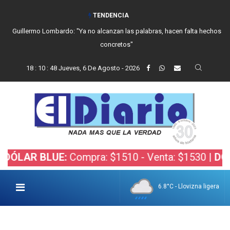
TENDENCIA
Guillermo Lombardo: "Ya no alcanzan las palabras, hacen falta hechos
concretos"
18
:
10
:
49
Jueves, 6 De Agosto - 2026
 BLUE:
Compra: $1510 - Venta: $1530 |
DÓLAR BO
6.8°C - Llovizna ligera