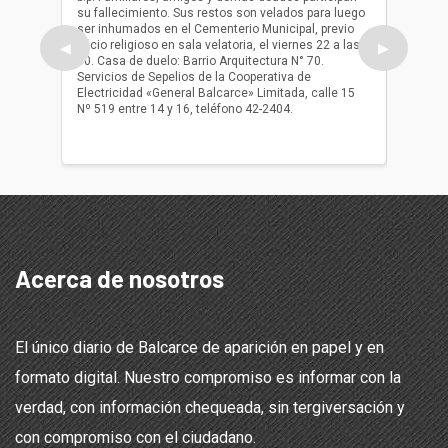
su fallecimiento. Sus restos son velados para luego
b.p. Fa
ser inhumados en el Cementerio Municipal, previo
su fall
oficio religioso en sala velatoria, el viernes 22 a las
ser inh
◀
▶
10. Casa de duelo: Barrio Arquitectura N° 70.
oficio r
Servicios de Sepelios de la Cooperativa de
las 17.
Electricidad «General Balcarce» Limitada, calle 15
Sepelios
Nº 519 entre 14 y 16, teléfono 42-2404.
Balcarce
teléfon
Acerca de nosotros
El único diario de Balcarce de aparición en papel y en
formato digital. Nuestro compromiso es informar con la
verdad, con información chequeada, sin tergiversación y
con compromiso con el ciudadano.