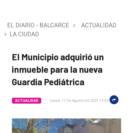
EL DIARIO - BALCARCE
ACTUALIDAD
LA CIUDAD
El Municipio adquirió un
inmueble para la nueva
Guardia Pediátrica
El
ACTUALIDAD
Lunes, 11 De Agosto De 2025 19:09
único
DIARIO
de