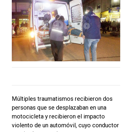
Balcarce
Inicio
Tendencia
Int.
General
Política
Cultura
Entrevistas
Rural
Múltiples traumatismos recibieron dos
Deportes
personas que se desplazaban en una
Fúnebres
motocicleta y recibieron el impacto
violento de un automóvil, cuyo conductor
Edición