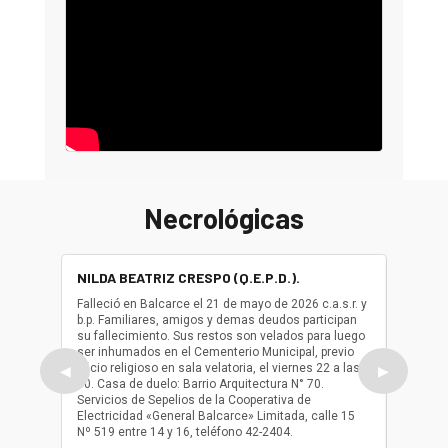
Necrológicas
NILDA BEATRIZ CRESPO (Q.E.P.D.).
ALBER
(Q.E.P.
Falleció en Balcarce el 21 de mayo de 2026 c.a.s.r. y
b.p. Familiares, amigos y demas deudos participan
Falleció
su fallecimiento. Sus restos son velados para luego
b.p. Fa
ser inhumados en el Cementerio Municipal, previo
su fall
oficio religioso en sala velatoria, el viernes 22 a las
ser inh
◀
▶
10. Casa de duelo: Barrio Arquitectura N° 70.
oficio r
Servicios de Sepelios de la Cooperativa de
las 17.
Electricidad «General Balcarce» Limitada, calle 15
Sepelios
Nº 519 entre 14 y 16, teléfono 42-2404.
Balcarce