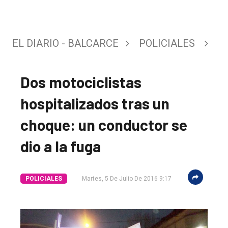
EL DIARIO - BALCARCE
POLICIALES
Dos motociclistas
hospitalizados tras un
choque: un conductor se
dio a la fuga
El
POLICIALES
Martes, 5 De Julio De 2016 9:17
único
DIARIO
de