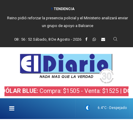
TENDENCIA
Reino pidió reforzar la presencia policial y el Ministerio analizará enviar
un grupo de apoyo a Balcarce
08
:
56
:
53
Sábado, 8 De Agosto - 2026
R BLUE:
Compra: $1505 - Venta: $1525 |
DÓLAR B
6.4°C - Despejado