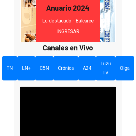
Anuario 2024
Lo destacado - Balcarce
INGRESAR
Canales en Vivo
Luzu
TN
LN+
C5N
Crónica
A24
Olga
TV