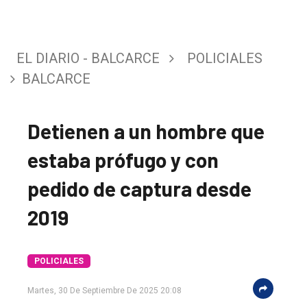
EL DIARIO - BALCARCE
POLICIALES
BALCARCE
Detienen a un hombre que
estaba prófugo y con
pedido de captura desde
El
2019
único
DIARIO
POLICIALES
de
Martes, 30 De Septiembre De 2025 20:08
Balcarce