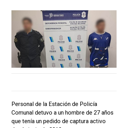
Inicio
Tendencia
Int.
General
Política
Cultura
Entrevistas
Rural
Deportes
Personal de la Estación de Policía
Fúnebres
Comunal detuvo a un hombre de 27 años
Edición
que tenía un pedido de captura activo
Empresa