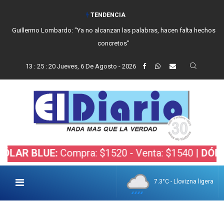
TENDENCIA
Guillermo Lombardo: "Ya no alcanzan las palabras, hacen falta hechos
concretos"
13
:
25
:
21
Jueves, 6 De Agosto - 2026
BLUE:
Compra: $1520 - Venta: $1540 |
DÓLAR BOL
7.3°C - Llovizna ligera