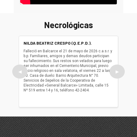
Necrológicas
NILDA BEATRIZ CRESPO (Q.E.P.D.).
ALBER
(Q.E.P.
Falleció en Balcarce el 21 de mayo de 2026 c.a.s.r. y
b.p. Familiares, amigos y demas deudos participan
Falleció
su fallecimiento. Sus restos son velados para luego
b.p. Fa
ser inhumados en el Cementerio Municipal, previo
su fall
oficio religioso en sala velatoria, el viernes 22 a las
ser inh
◀
▶
10. Casa de duelo: Barrio Arquitectura N° 70.
oficio r
Servicios de Sepelios de la Cooperativa de
las 17.
Electricidad «General Balcarce» Limitada, calle 15
Sepelios
Nº 519 entre 14 y 16, teléfono 42-2404.
Balcarce
teléfon